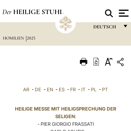
Der
HEILIGE STUHL
DEUTSCH
HOMILIEN
2025
FRANÇAIS
ENGLISH
ITALIANO
PORTUGUÊS
ESPAÑOL
AR
-
DE
-
EN
-
ES
-
FR
-
IT
-
PL
-
PT
DEUTSCH
POLSKI
HEILIGE MESSE MIT HEILIGSPRECHUNG DER
SELIGEN
:
العربيّة
- PIER GIORGIO FRASSATI
中文