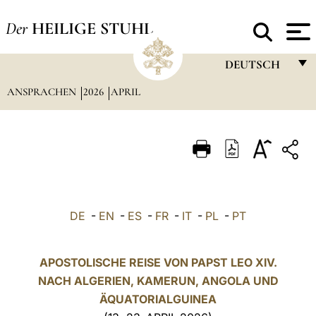
Der
HEILIGE STUHL
DEUTSCH
ANSPRACHEN
2026
APRIL
FRANÇAIS
ENGLISH
ITALIANO
PORTUGUÊS
ESPAÑOL
DE
-
EN
-
ES
-
FR
-
IT
-
PL
-
PT
DEUTSCH
POLSKI
APOSTOLISCHE REISE VON PAPST LEO XIV.
NACH ALGERIEN, KAMERUN, ANGOLA UND
العربيّة
ÄQUATORIALGUINEA
中文