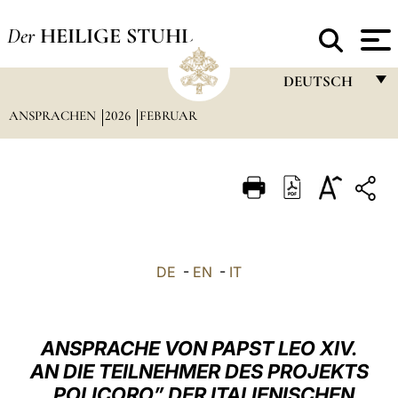
Der
HEILIGE STUHL
DEUTSCH
ANSPRACHEN
2026
FEBRUAR
FRANÇAIS
ENGLISH
ITALIANO
PORTUGUÊS
ESPAÑOL
DE
-
EN
-
IT
DEUTSCH
POLSKI
ANSPRACHE VON PAPST LEO XIV.
العربيّة
AN DIE TEILNEHMER DES PROJEKTS
„POLICORO” DER ITALIENISCHEN
中文