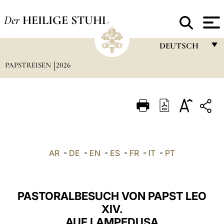
Der
HEILIGE STUHL
DEUTSCH
PAPSTREISEN
2026
FRANÇAIS
ENGLISH
ITALIANO
PORTUGUÊS
ESPAÑOL
AR
-
DE
-
EN
-
ES
-
FR
-
IT
-
PT
DEUTSCH
POLSKI
PASTORALBESUCH VON PAPST LEO
العربيّة
XIV.
AUF LAMPEDUSA
中文