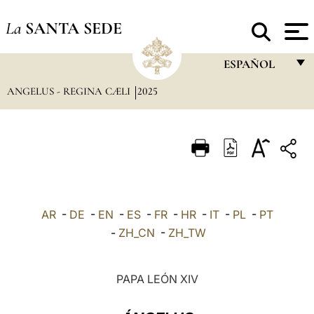
La
SANTA SEDE
ESPAÑOL
ANGELUS - REGINA CÆLI
2025
FRANÇAIS
ENGLISH
ITALIANO
PORTUGUÊS
ESPAÑOL
AR
-
DE
-
EN
-
ES
-
FR
-
HR
-
IT
-
PL
-
PT
DEUTSCH
-
ZH_CN
-
ZH_TW
POLSKI
PAPA LEÓN XIV
العربيّة
中文