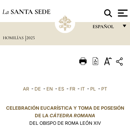
La
SANTA SEDE
ESPAÑOL
HOMILÍAS
2025
FRANÇAIS
ENGLISH
ITALIANO
PORTUGUÊS
ESPAÑOL
AR
-
DE
-
EN
-
ES
-
FR
-
IT
-
PL
-
PT
DEUTSCH
POLSKI
CELEBRACIÓN EUCARÍSTICA Y TOMA DE POSESIÓN
DE LA
CÁTEDRA ROMANA
العربيّة
DEL OBISPO DE ROMA LEÓN XIV
中文