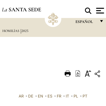
La
SANTA SEDE
ESPAÑOL
HOMILÍAS
2025
FRANÇAIS
ENGLISH
ITALIANO
PORTUGUÊS
ESPAÑOL
DEUTSCH
POLSKI
العربيّة
AR
-
DE
-
EN
-
ES
-
FR
-
IT
-
PL
-
PT
中文