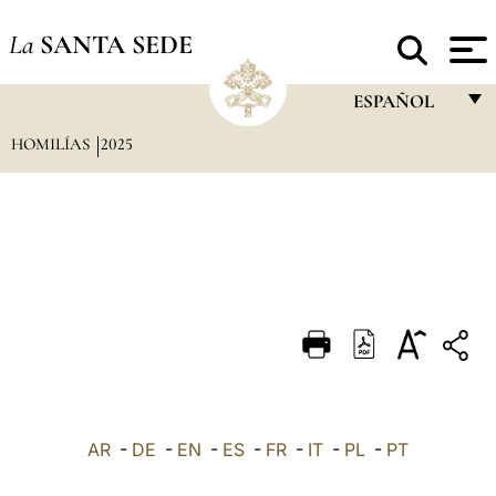
La
SANTA SEDE
ESPAÑOL
HOMILÍAS
2025
FRANÇAIS
ENGLISH
ITALIANO
PORTUGUÊS
ESPAÑOL
DEUTSCH
POLSKI
العربيّة
AR
-
DE
-
EN
-
ES
-
FR
-
IT
-
PL
-
PT
中文