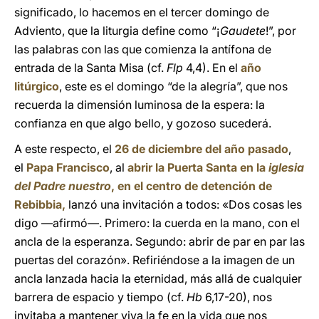
significado, lo hacemos en el tercer domingo de
Adviento, que la liturgia define como “¡
Gaudete
!”, por
las palabras con las que comienza la antífona de
entrada de la Santa Misa (cf.
Flp
4,4). En el
año
litúrgico
, este es el domingo “de la alegría”, que nos
recuerda la dimensión luminosa de la espera: la
confianza en que algo bello, y gozoso sucederá.
A este respecto, el
26 de diciembre del año pasado
,
el
Papa Francisco
, al
abrir la Puerta Santa en la
iglesia
del Padre nuestro
, en el centro de detención de
Rebibbia,
lanzó una invitación a todos: «Dos cosas les
digo —afirmó—. Primero: la cuerda en la mano, con el
ancla de la esperanza. Segundo: abrir de par en par las
puertas del corazón». Refiriéndose a la imagen de un
ancla lanzada hacia la eternidad, más allá de cualquier
barrera de espacio y tiempo (cf.
Hb
6,17-20), nos
invitaba a mantener viva la fe en la vida que nos