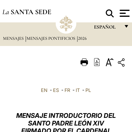
La
SANTA SEDE
ESPAÑOL
MENSAJES
MENSAJES PONTIFICIOS
2026
FRANÇAIS
ENGLISH
ITALIANO
PORTUGUÊS
ESPAÑOL
EN
-
ES
-
FR
-
IT
-
PL
DEUTSCH
POLSKI
MENSAJE INTRODUCTORIO DEL
العربيّة
SANTO PADRE LEÓN XIV
FIRMADO POR EL CARDENAL
中文