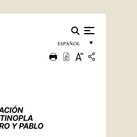
ESPAÑOL
FRANÇAIS
ENGLISH
ITALIANO
PORTUGUÊS
ESPAÑOL
GACIÓN
DEUTSCH
TINOPLA
RO Y PABLO
POLSKI