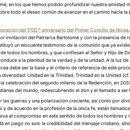
omé, en los que hemos podido profundizar nuestra amistad mu
obre todo el deseo común de avanzar en el camino hacia la p
ración del 1700.º aniversario del Primer Concilio de Nicea
por invitación del Patriarca Bartolomé y con la presencia de r
tituyó un elocuente testimonio de la comunión que ya existe
de todos los hombres, y que confiesan al Señor y Hijo de Dios
conduce a la plenitud de la verdad y de la unidad. A la luz 
cea debe ser la base y el criterio de referencia de este pr
 diversidad: Unidad en la Trinidad, Trinidad en la Unidad (cf
ia la celebración del segundo milenio de la Redención, en 203
stianas del mundo, redescubriendo el don y el llamado a ser 
las guerras y una polarización creciente, así como por divisi
sí y de acuerdo en la profesión de la única fe, están llamados
iva al compromiso en este sentido de todos los hombres y 
tá en juego no solo la credibilidad del mensaje cristiano, sin