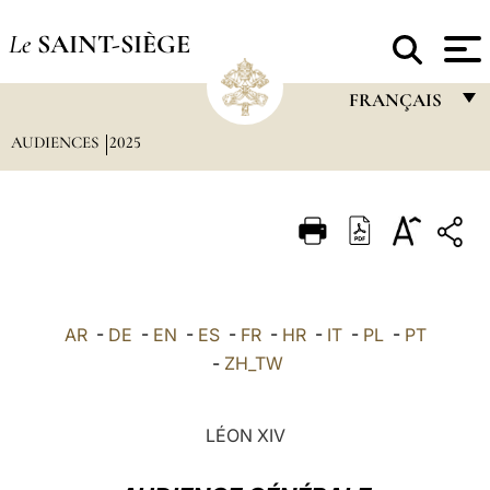
Le
SAINT-SIÈGE
FRANÇAIS
AUDIENCES
2025
FRANÇAIS
ENGLISH
ITALIANO
PORTUGUÊS
ESPAÑOL
AR
-
DE
-
EN
-
ES
-
FR
-
HR
-
IT
-
PL
-
PT
DEUTSCH
-
ZH_TW
POLSKI
LÉON XIV
العربيّة
中文