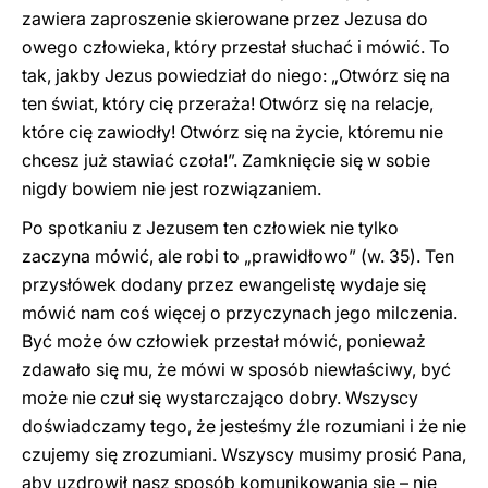
zawiera zaproszenie skierowane przez Jezusa do
owego człowieka, który przestał słuchać i mówić. To
tak, jakby Jezus powiedział do niego: „Otwórz się na
ten świat, który cię przeraża! Otwórz się na relacje,
które cię zawiodły! Otwórz się na życie, któremu nie
chcesz już stawiać czoła!”. Zamknięcie się w sobie
nigdy bowiem nie jest rozwiązaniem.
Po spotkaniu z Jezusem ten człowiek nie tylko
zaczyna mówić, ale robi to „prawidłowo” (w. 35). Ten
przysłówek dodany przez ewangelistę wydaje się
mówić nam coś więcej o przyczynach jego milczenia.
Być może ów człowiek przestał mówić, ponieważ
zdawało się mu, że mówi w sposób niewłaściwy, być
może nie czuł się wystarczająco dobry. Wszyscy
doświadczamy tego, że jesteśmy źle rozumiani i że nie
czujemy się zrozumiani. Wszyscy musimy prosić Pana,
aby uzdrowił nasz sposób komunikowania się – nie