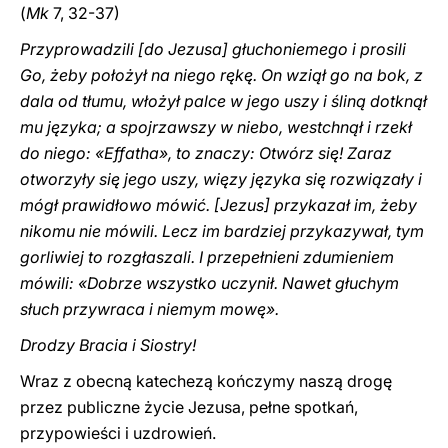
(
Mk
7, 32-37)
Przyprowadzili [do Jezusa] głuchoniemego i prosili
Go, żeby położył na niego rękę. On wziął go na bok, z
dala od tłumu, włożył palce w jego uszy i śliną dotknął
mu języka; a spojrzawszy w niebo, westchnął i rzekł
do niego: «Effatha», to znaczy: Otwórz się! Zaraz
otworzyły się jego uszy, więzy języka się rozwiązały i
mógł prawidłowo mówić. [Jezus] przykazał im, żeby
nikomu nie mówili. Lecz im bardziej przykazywał, tym
gorliwiej to rozgłaszali. I przepełnieni zdumieniem
mówili: «Dobrze wszystko uczynił. Nawet głuchym
słuch przywraca i niemym mowę».
Drodzy Bracia i Siostry!
Wraz z obecną katechezą kończymy naszą drogę
przez publiczne życie Jezusa, pełne spotkań,
przypowieści i uzdrowień.