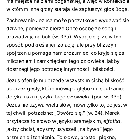
ma miejsce na ziemi pogańskiej, a więc w kontekście,
w którym inne głosy starają się zagłuszyć głos Boga.
Zachowanie Jezusa może początkowo wydawać się
dziwne, ponieważ bierze On tę osobę ze sobą i
prowadzi ją na bok (w. 33a). Wydaje się, że w ten
sposób podkreśla jej izolację, ale przy bliższym
spojrzeniu pomaga nam zrozumieć, co kryje się za
milczeniem i zamknięciem tego człowieka, jakby
dostrzegł jego potrzebę intymności i bliskości.
Jezus oferuje mu przede wszystkim cichą bliskość
poprzez gesty, które mówią o głębokim spotkaniu:
dotyka uszu i języka tego człowieka (por. w. 33b).
Jezus nie używa wielu słów, mówi tylko to, co jest w
tej chwili potrzebne: „Otwórz się!” (w. 34). Marek
przytacza to słowo w języku aramejskim,
effatha
,
jakby chciał, abyśmy usłyszeli „na żywo” jego
brzmienie i tchnienie. To słowo, proste i piękne,