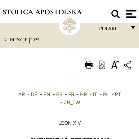
STOLICA APOSTOLSKA
POLSKI
AUDIENCJE
2025
FRANÇAIS
ENGLISH
ITALIANO
PORTUGUÊS
ESPAÑOL
AR
-
DE
-
EN
-
ES
-
FR
-
HR
-
IT
-
PL
-
PT
DEUTSCH
-
ZH_TW
POLSKI
LEON XIV
العربيّة
中文