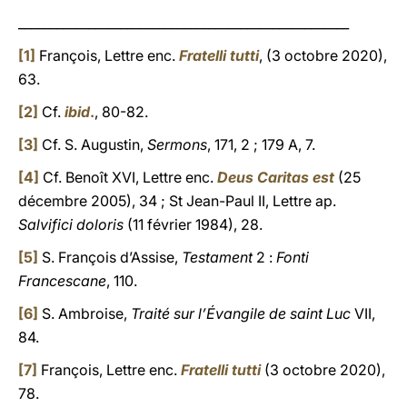
____________________________________________________
[1]
François, Lettre enc.
Fratelli tutti
, (3 octobre 2020),
63.
[2]
Cf.
ibid
.
, 80-82.
[3]
Cf. S. Augustin,
Sermons
, 171, 2 ; 179 A, 7.
[4]
Cf. Benoît XVI, Lettre enc.
Deus Caritas est
(25
décembre 2005), 34 ; St Jean-Paul II, Lettre ap.
Salvifici doloris
(11 février 1984), 28.
[5]
S. François d’Assise,
Testament
2 :
Fonti
Francescane
, 110.
[6]
S. Ambroise,
Traité sur l’Évangile de saint Luc
VII,
84.
[7]
François, Lettre enc.
Fratelli tutti
(3 octobre 2020),
78.