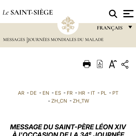
Le
SAINT-SIÈGE
FRANÇAIS
MESSAGES
JOURNÉES MONDIALES DU MALADE
FRANÇAIS
ENGLISH
ITALIANO
PORTUGUÊS
ESPAÑOL
AR
-
DE
-
EN
-
ES
-
FR
-
HR
-
IT
-
PL
-
PT
DEUTSCH
-
ZH_CN
-
ZH_TW
POLSKI
العربيّة
MESSAGE DU SAINT-PÈRE LÉON XIV
e
À l'OCCASION DE LA 34
JOURNÉE
中文