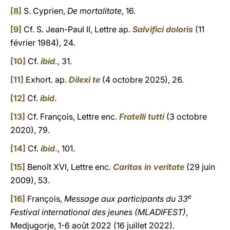
[8]
S. Cyprien,
De mortalitate
, 16.
[9]
Cf. S. Jean-Paul II, Lettre ap.
Salvifici doloris
(11
février 1984), 24.
[10]
Cf.
ibid.
, 31.
[11]
Exhort. ap.
Dilexi te
(4 octobre 2025), 26.
[12]
Cf.
ibid
.
[13]
Cf. François, Lettre enc.
Fratelli tutti
(3 octobre
2020), 79.
[14]
Cf.
ibid
.
, 101.
[15]
Benoît XVI, Lettre enc.
Caritas in veritate
(29 juin
2009), 53.
e
[16]
François,
Message aux participants du 33
Festival international des jeunes (MLADIFEST)
,
Medjugorje, 1-6 août 2022 (16 juillet 2022).