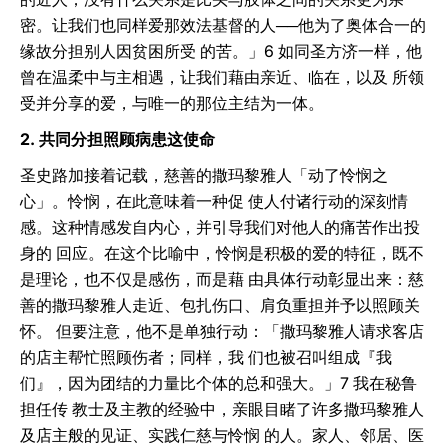
密。让我们也同样爱那效法基督的人──他为了奥体合一的
缘故分担别人因贫困所受 的苦。」6 如同圣方济一样，他
曾在温柔中与主相遇，让我们藉由亲近、临在，以及 所领
受并分享的爱，与唯一的那位主结为一体。
2. 共同分担照顾病患这使命
圣史路加接着记载，慈善的撒玛黎雅人「动了怜悯之
心」。怜悯，在此意味着一种促 使人付诸行动的深刻情
感。这种情感发自内心，并引导我们对他人的痛苦作出投
身的 回应。在这个比喻中，怜悯是积极的爱的特征，既不
是理论，也不仅是感伤，而是藉 由具体行动彰显出来：慈
善的撒玛黎雅人走近、包扎伤口、肩负重担并予以照顾关
怀。 但要注意，他不是单独行动：「撒玛黎雅人请求客店
的店主帮忙照顾伤者；同样，我 们也被召叫组成『我
们』，因为团结的力量比个体的总和强大。」7 我在秘鲁
担任传 教士及主教的经验中，亲眼目睹了许多撒玛黎雅人
及店主般的见证、实践仁慈与怜悯 的人。家人、邻居、医