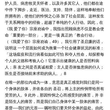
护人员、病患牧灵关怀者，以及许多其它人，他们都在途
中停 下脚步，走近、医治、支持、陪伴，这样地奉献他们
所拥有的，使他们的怜悯之心添 加了社会层面。这种发生
于关系网络中的经验，超越了单纯的个人行动。因此，在
《我 爱了你》宗座劝谕中，我指出照顾病患不仅是教会使
命「重要的一部分」，更是一项 真正的「教会行动」
（《我爱了你》宗座劝谕，49）。我引用了圣启廉的话，
说明这 一个层面如何成为衡量一个社会健康状况的标准：
「这场瘟疫和流行病看似如此可怕 和夺人性命，却探察每
个人的义德和考验人心！它显示出健康的人是否照料病
人；亲 友之间是否真诚相爱；主人是否体恤患病的仆人；
医生是否接纳前来求助的病人。」8
在唯一的那位内成为一体，意思是真正感觉到我们是同一
个身体的肢体，并依各自的 圣召，将上主的怜悯带给所有
受苦的人。9 此外，那因怜悯之心而感受到的痛苦，并 非
是陌生人的痛苦，而是我们自己身体中某一肢体的痛苦，
基督──我们的元首── 嘱咐我们要关怀全体的益处。由此