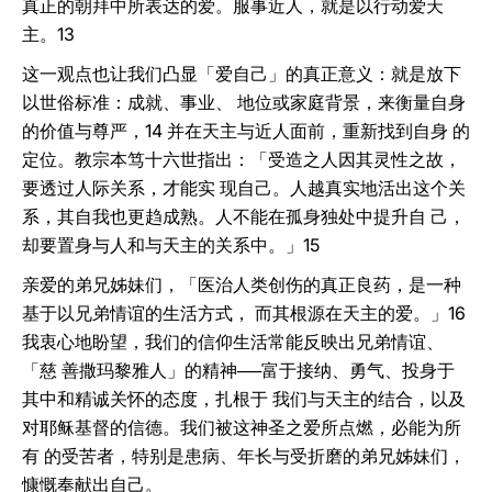
真正的朝拜中所表达的爱。服事近人，就是以行动爱天
主。13
这一观点也让我们凸显「爱自己」的真正意义：就是放下
以世俗标准：成就、事业、 地位或家庭背景，来衡量自身
的价值与尊严，14 并在天主与近人面前，重新找到自身 的
定位。教宗本笃十六世指出：「受造之人因其灵性之故，
要透过人际关系，才能实 现自己。人越真实地活出这个关
系，其自我也更趋成熟。人不能在孤身独处中提升自 己，
却要置身与人和与天主的关系中。」15
亲爱的弟兄姊妹们，「医治人类创伤的真正良药，是一种
基于以兄弟情谊的生活方式， 而其根源在天主的爱。」16
我衷心地盼望，我们的信仰生活常能反映出兄弟情谊、
「慈 善撒玛黎雅人」的精神──富于接纳、勇气、投身于
其中和精诚关怀的态度，扎根于 我们与天主的结合，以及
对耶稣基督的信德。我们被这神圣之爱所点燃，必能为所
有 的受苦者，特别是患病、年长与受折磨的弟兄姊妹们，
慷慨奉献出自己。