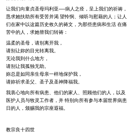
让我们向童贞圣母玛利亚──病人之痊，呈上我们的祈祷，
恳求她扶助所有受苦并渴 望怜悯、倾听与慰藉的人；让人
们在家中以这篇历史攸久的祷文，为那些患病和生活 在痛
苦中的人，求她替我们转祷：
温柔的圣母，请别离开我，
请别让妳的目光转离我。
无论我到什么地方，
请别让我孤独无助。
妳总是如同亲生母亲一样地保护我，
请妳祈求圣父、圣子及圣神降福我。
我衷心地向所有病患、他们的家人、照顾他们的人，以及
医护人员与牧灵工作者，并 特别向所有参与本届世界病患
日的人，颁赐我的宗座遐福。
教宗良十四世