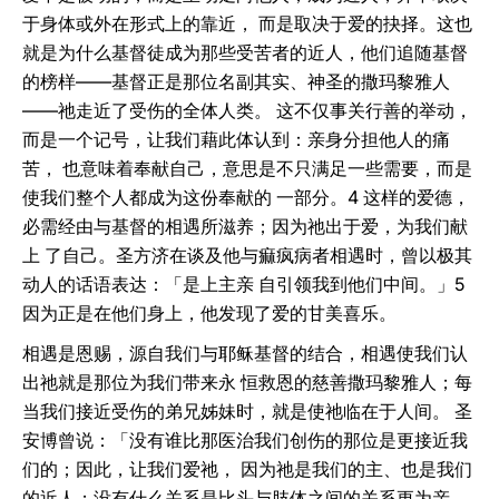
于身体或外在形式上的靠近， 而是取决于爱的抉择。这也
就是为什么基督徒成为那些受苦者的近人，他们追随基督
的榜样——基督正是那位名副其实、神圣的撒玛黎雅人
——祂走近了受伤的全体人类。 这不仅事关行善的举动，
而是一个记号，让我们藉此体认到：亲身分担他人的痛
苦， 也意味着奉献自己，意思是不只满足一些需要，而是
使我们整个人都成为这份奉献的 一部分。4 这样的爱德，
必需经由与基督的相遇所滋养；因为祂出于爱，为我们献
上 了自己。圣方济在谈及他与痲疯病者相遇时，曾以极其
动人的话语表达：「是上主亲 自引领我到他们中间。」5
因为正是在他们身上，他发现了爱的甘美喜乐。
相遇是恩赐，源自我们与耶稣基督的结合，相遇使我们认
出祂就是那位为我们带来永 恒救恩的慈善撒玛黎雅人；每
当我们接近受伤的弟兄姊妹时，就是使祂临在于人间。 圣
安博曾说：「没有谁比那医治我们创伤的那位是更接近我
们的；因此，让我们爱祂， 因为祂是我们的主、也是我们
的近人；没有什么关系是比头与肢体之间的关系更为亲