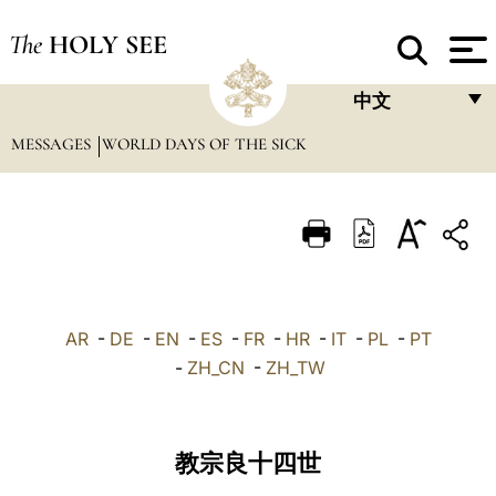
The
HOLY SEE
中文
MESSAGES
WORLD DAYS OF THE SICK
FRANÇAIS
ENGLISH
ITALIANO
PORTUGUÊS
ESPAÑOL
AR
-
DE
-
EN
-
ES
-
FR
-
HR
-
IT
-
PL
-
PT
DEUTSCH
-
ZH_CN
-
ZH_TW
POLSKI
العربيّة
教宗良十四世
中文