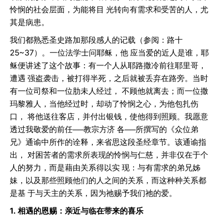
怜悯的社会层面，为能将目 光转向有需求和受苦的人，尤
其是病患。
我们都熟悉圣史路加那段感人的记载（参阅：路十
25~37）。一位法学士问耶稣，他 应当爱的近人是谁，耶
稣便讲述了这个故事：有一个人从耶路撒冷前往耶里哥，
遭遇 强盗袭击，被打得半死，之后就被丢弃在路旁。当时
有一位司祭和一位肋未人经过， 不顾他就离去；而一位撒
玛黎雅人，当他经过时，却动了怜悯之心，为他包扎伤
口， 将他送往客店，并付出银钱，使他得到照顾。我愿意
透过我敬爱的前任──教宗方济 各──所撰写的《众位弟
兄》通谕中所作的诠释，来省思这段圣经章节。该通谕指
出， 对困苦者的需求所表现的怜悯与仁慈，并非仅在于个
人的努力，而是藉由关系得以实 现：与有需求的弟兄姊
妹，以及那些照顾他们的人之间的关系，而这种种关系都
是基 于与天主的关系，因为祂赐予我们祂的爱。
1. 相遇的恩赐：亲近与临在带来的喜乐