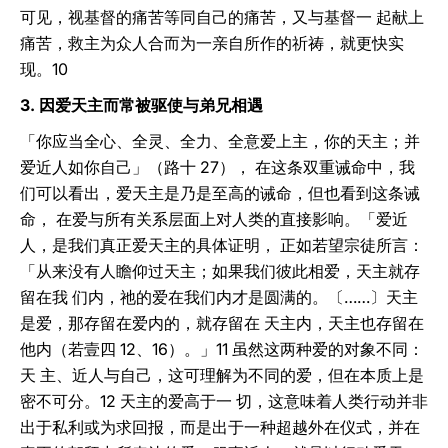
可见，视基督的痛苦等同自己的痛苦，又与基督一 起献上
痛苦，救主为众人合而为一亲自所作的祈祷，就更快实
现。10
3. 因爱天主而常被驱使与弟兄相遇
「你应当全心、全灵、全力、全意爱上主，你的天主；并
爱近人如你自己」（路十 27）， 在这条双重诫命中，我
们可以看出，爱天主是乃是至高的诫命，但也看到这条诫
命， 在爱与所有关系层面上对人类的直接影响。「爱近
人，是我们真正爱天主的具体证明， 正如若望宗徒所言：
「从来没有人瞻仰过天主；如果我们彼此相爱，天主就存
留在我 们内，祂的爱在我们内才是圆满的。〔……〕天主
是爱，那存留在爱内的，就存留在 天主内，天主也存留在
他内（若壹四 12、16）。」11 虽然这两种爱的对象不同：
天 主、近人与自己，这可理解为不同的爱，但在本质上是
密不可分。12 天主的爱高于一 切，这意味着人类行动并非
出于私利或为求回报，而是出于一种超越外在仪式，并在