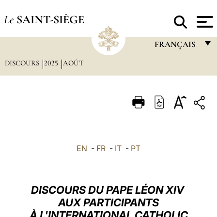
Le
SAINT-SIÈGE
FRANÇAIS
DISCOURS
2025
AOÛT
FRANÇAIS
ENGLISH
ITALIANO
PORTUGUÊS
ESPAÑOL
EN
-
FR
-
IT
-
PT
DEUTSCH
POLSKI
DISCOURS DU PAPE LÉON XIV
العربيّة
AUX PARTICIPANTS
À L'INTERNATIONAL CATHOLIC
中文