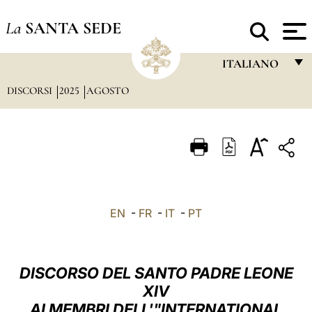
La
SANTA SEDE
ITALIANO
DISCORSI
2025
AGOSTO
FRANÇAIS
ENGLISH
ITALIANO
PORTUGUÊS
ESPAÑOL
EN
-
FR
-
IT
-
PT
DEUTSCH
POLSKI
DISCORSO DEL SANTO PADRE LEONE
العربيّة
XIV
AI MEMBRI DELL'"INTERNATIONAL
中文