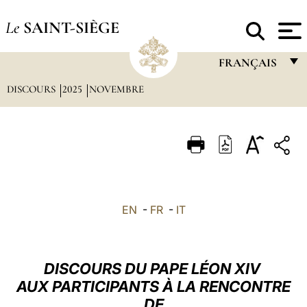
Le
SAINT-SIÈGE
FRANÇAIS
DISCOURS
2025
NOVEMBRE
FRANÇAIS
ENGLISH
ITALIANO
PORTUGUÊS
ESPAÑOL
EN
-
FR
-
IT
DEUTSCH
POLSKI
DISCOURS DU PAPE LÉON XIV
العربيّة
AUX PARTICIPANTS À LA RENCONTRE
DE
中文