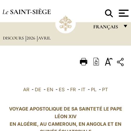
Le
SAINT-SIÈGE
FRANÇAIS
DISCOURS
2026
AVRIL
FRANÇAIS
ENGLISH
ITALIANO
PORTUGUÊS
ESPAÑOL
AR
-
DE
-
EN
-
ES
-
FR
-
IT
-
PL
-
PT
DEUTSCH
POLSKI
VOYAGE APOSTOLIQUE DE SA SAINTETÉ LE PAPE
LÉON XIV
العربيّة
EN
ALGÉRIE
, AU CAMEROUN, EN ANGOLA ET EN
中文