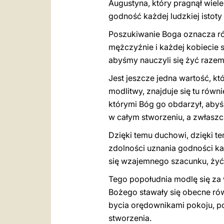
Augustyna, który pragnął wiel
godność każdej ludzkiej istoty
Poszukiwanie Boga oznacza r
mężczyźnie i każdej kobiecie 
abyśmy nauczyli się żyć raze
Jest jeszcze jedna wartość, k
modlitwy, znajduje się tu równ
którymi Bóg go obdarzył, abyśm
w całym stworzeniu, a zwłaszc
Dzięki temu duchowi, dzięki t
zdolności uznania godności k
się wzajemnego szacunku, żyć
Tego popołudnia modlę się za w
Bożego stawały się obecne rów
bycia orędownikami pokoju, p
stworzenia.