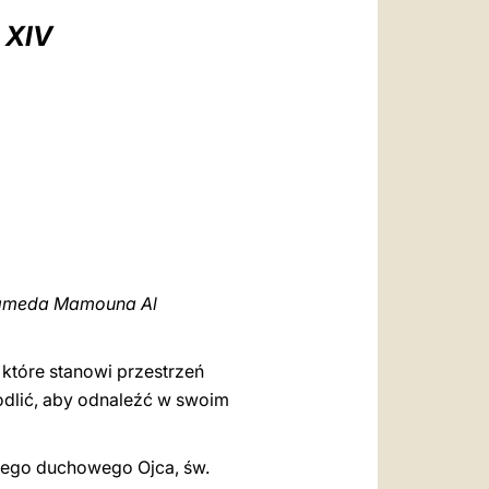
العربيّة
 XIV
中文
LATINE
ohameda Mamouna Al
, które stanowi przestrzeń
modlić, aby odnaleźć w swoim
ojego duchowego Ojca, św.