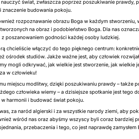
e nauczyć świat, zwłaszcza poprzez poszukiwanie prawdy, 
 i znaczenie budowania pokoju.
ównież rozpoznawanie obrazu Boga w każdym stworzeniu, 
stworzonych na obraz i podobieństwo Boga. Dla nas oznacza 
m z poszanowaniem godności każdej osoby ludzkiej.
tórą chcieliście włączyć do tego pięknego centrum: konkret
ież ośrodek studiów. Jakże ważne jest, aby człowiek rozwijał
y mogli odkrywać, jak wielkie jest stworzenie, jak wielkie 
za w człowieku!
emu miejscu modlitwy, dzięki poszukiwaniu prawdy – także p
ażdego człowieka wiemy – a dzisiejsze spotkanie jest teg
 w harmonii i budować świat pokoju.
as, za naród algierski i za wszystkie narody ziemi, aby pok
nież wśród nas oraz abyśmy wszyscy byli coraz bardziej p
ojednania, przebaczenia i tego, co jest naprawdę zamysłe