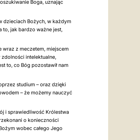
poszukiwanie Boga, uznając
w dzieciach Bożych, w każdym
to, jak bardzo ważne jest,
nie wraz z meczetem, miejscem
 zdolności intelektualne,
jest to, co Bóg pozostawił nam
oprzez studium – oraz dzięki
o dowodem – że możemy nauczyć
ój i sprawiedliwość Królestwa
rzekonani o konieczności
m Bożym wobec całego Jego