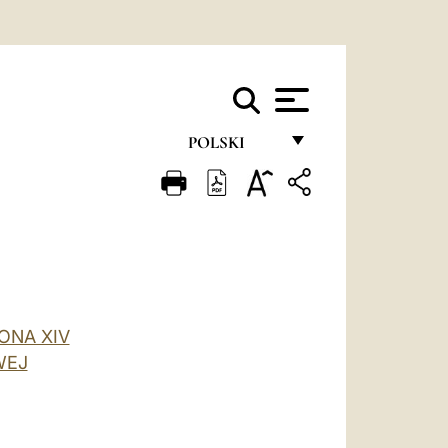
POLSKI
FRANÇAIS
ENGLISH
ITALIANO
PORTUGUÊS
ONA XIV
ESPAÑOL
WEJ
DEUTSCH
POLSKI