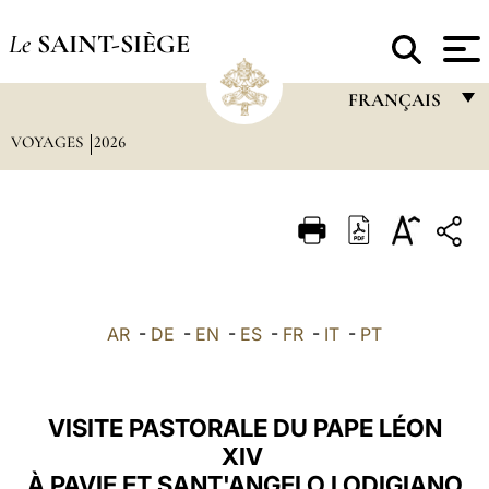
Le
SAINT-SIÈGE
FRANÇAIS
VOYAGES
2026
FRANÇAIS
ENGLISH
ITALIANO
PORTUGUÊS
ESPAÑOL
AR
-
DE
-
EN
-
ES
-
FR
-
IT
-
PT
DEUTSCH
POLSKI
VISITE PASTORALE DU PAPE LÉON
العربيّة
XIV
À PAVIE ET SANT'ANGELO LODIGIANO
中文