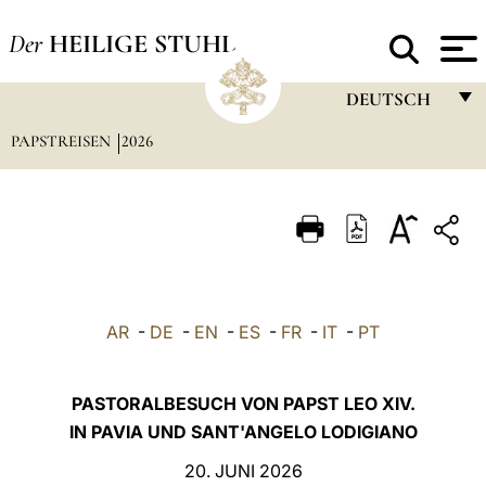
Der
HEILIGE STUHL
DEUTSCH
PAPSTREISEN
2026
FRANÇAIS
ENGLISH
ITALIANO
PORTUGUÊS
ESPAÑOL
AR
-
DE
-
EN
-
ES
-
FR
-
IT
-
PT
DEUTSCH
POLSKI
PASTORALBESUCH VON PAPST LEO XIV.
IN PAVIA UND SANT'ANGELO LODIGIANO
العربيّة
20. JUNI 2026
中文