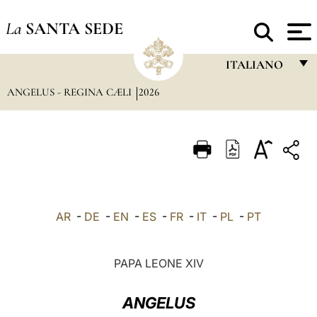
La
SANTA SEDE
ITALIANO
ANGELUS - REGINA CÆLI
2026
FRANÇAIS
ENGLISH
ITALIANO
PORTUGUÊS
ESPAÑOL
AR
-
DE
-
EN
-
ES
-
FR
-
IT
-
PL
-
PT
DEUTSCH
POLSKI
PAPA LEONE XIV
العربيّة
ANGELUS
中文