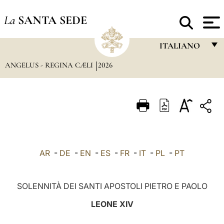
La
SANTA SEDE
ITALIANO
ANGELUS - REGINA CÆLI
2026
FRANÇAIS
ENGLISH
ITALIANO
PORTUGUÊS
ESPAÑOL
AR
-
DE
-
EN
-
ES
-
FR
-
IT
-
PL
-
PT
DEUTSCH
POLSKI
SOLENNITÀ DEI SANTI APOSTOLI PIETRO E PAOLO
العربيّة
LEONE XIV
中文