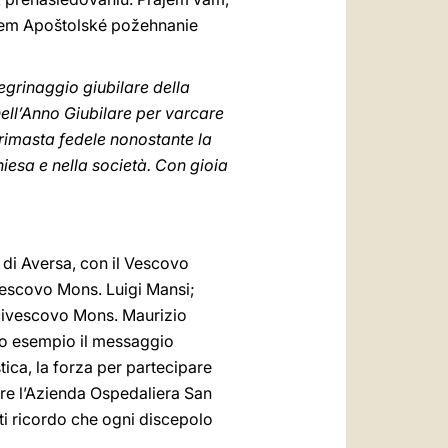
ujem Apoštolské požehnanie
legrinaggio giubilare della
 nell’Anno Giubilare per varcare
è rimasta fedele nonostante la
iesa e nella società. Con gioia
i di Aversa, con il Vescovo
 Vescovo Mons. Luigi Mansi;
civescovo Mons. Maurizio
rio esempio il messaggio
tica, la forza per partecipare
ure l’Azienda Ospedaliera San
ti ricordo che ogni discepolo