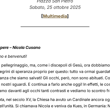
Piazza San Pietro
Sabato, 25 ottobre 2025
[
Multimedia
]
___________________________________
apere – Nicola Cusano
rno e benvenuti!
tro pellegrinaggio, ma, come i discepoli di Gesù, ora dobbia
llegrini di speranza proprio per questo: tutto va ormai guardat
anza che siamo salvati! Gli occhi, però, non sono abituati. Co
 i nostri sguardi. E continua a farlo anche oggi! In effetti, l
mo davanti agli occhi tanti contrasti e vediamo lo scontro fr
iata, nel secolo XV, la Chiesa ha avuto un Cardinale ancora o
ll’unità. Si chiamava Nicola e veniva da Kues, in Germania: 