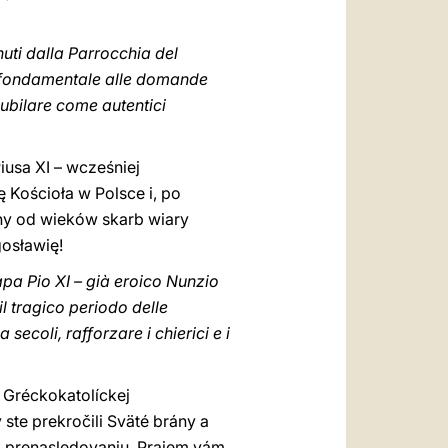
nuti dalla Parrocchia del
ta fondamentale alle domande
ubilare come autentici
iusa XI – wcześniej
 Kościoła w Polsce i, po
ny od wieków skarb wiary
gosławię!
Papa Pio XI – già eroico Nunzio
l tragico periodo delle
secoli, rafforzare i chierici e i
 Gréckokatolíckej
y ste prekročili Sväté brány a
ek prenasledovaniu. Prajem vám,