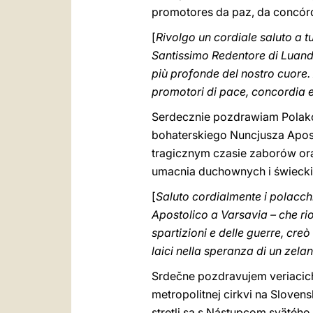
promotores da paz, da concórd
[
Rivolgo un cordiale saluto a tu
Santissimo Redentore di Luanda
più profonde del nostro cuore.
promotori di pace, concordia e 
Serdecznie pozdrawiam Polaków.
bohaterskiego Nuncjusza Apost
tragicznym czasie zaborów ora
umacnia duchownych i świeckic
[
Saluto cordialmente i polacchi.
Apostolico a Varsavia – che rio
spartizioni e delle guerre, creò
laici nella speranza di un zela
Srdečne pozdravujem veriacich
metropolitnej cirkvi na Slovensk
stretli sa s Nástupcom svätého