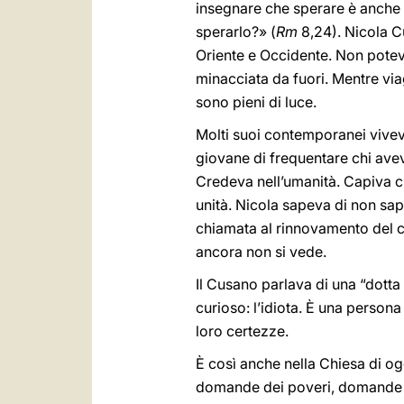
insegnare che sperare è anche 
sperarlo?» (
Rm
8,24). Nicola C
Oriente e Occidente. Non poteva 
minacciata da fuori. Mentre via
sono pieni di luce.
Molti suoi contemporanei viveva
giovane di frequentare chi aveva
Credeva nell’umanità. Capiva ch
unità. Nicola sapeva di non sa
chiamata al rinnovamento del cu
ancora non si vede.
Il Cusano parlava di una “dotta 
curioso: l’idiota. È una person
loro certezze.
È così anche nella Chiesa di o
domande dei poveri, domande d