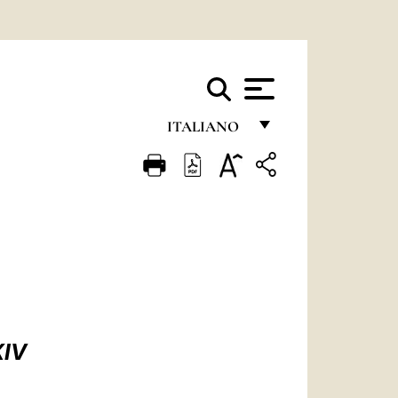
ITALIANO
FRANÇAIS
ENGLISH
ITALIANO
PORTUGUÊS
ESPAÑOL
DEUTSCH
XIV
POLSKI