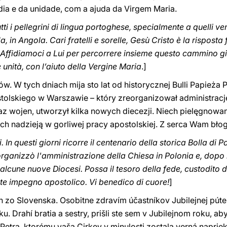
ia e da unidade, com a ajuda da Virgem Maria.
tti i pellegrini di lingua portoghese, specialmente a quelli ve
, in Angola. Cari fratelli e sorelle, Gesù Cristo è la rispos
 Affidiamoci a Lui per percorrere insieme questo cammino gi
unità, con l’aiuto della Vergine Maria
.]
 W tych dniach mija sto lat od historycznej Bulli Papieża P
olskiego w Warszawie – który zreorganizował administrację
z wojen, utworzył kilka nowych diecezji. Niech pielęgnowa
h nadzieją w gorliwej pracy apostolskiej. Z serca Wam bło
 In questi giorni ricorre il centenario della storica Bolla di 
rganizzò l'amministrazione della Chiesa in Polonia e, dopo i
 alcune nuove Diocesi. Possa il tesoro della fede, custodito da 
nte impegno apostolico. Vi benedico di cuore!
]
 zo Slovenska. Osobitne zdravím účastníkov Jubilejnej púte
u. Drahí bratia a sestry, prišli ste sem v Jubilejnom roku, ab
 Petra, ktorému vaša Cirkev v minulosti zostala verná napri