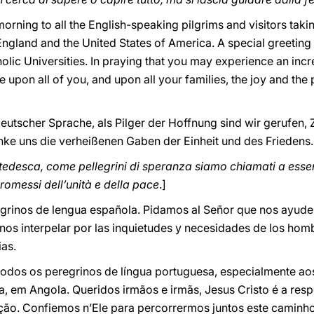
rning to all the English-speaking pilgrims and visitors takin
gland and the United States of America. A special greeting t
holic Universities. In praying that you may experience an incr
ke upon all of you, and upon all your families, the joy and the
eutscher Sprache, als Pilger der Hoffnung sind wir gerufen
enke uns die verheißenen Gaben der Einheit und des Friedens.
gua tedesca, come pellegrini di speranza siamo chiamati a esse
promessi dell’unità e della pace
.]
grinos de lengua española. Pidamos al Señor que nos ayude 
nos interpelar por las inquietudes y necesidades de los hom
as.
 todos os peregrinos de língua portuguesa, especialmente a
, em Angola. Queridos irmãos e irmãs, Jesus Cristo é a res
ão. Confiemos n’Ele para percorrermos juntos este caminho