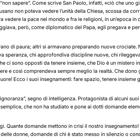
“non sapere”. Come scrive San Paolo, infatti, «ciò che uno 
usano non poteva vedere l’unità della Chiesa, scossa da corre
vedere la pace nel mondo e fra le religioni, in un’epoca in cui
ggiava, però, come diplomatico del Papa, egli pregava e pensa
no di paura; altri si armavano preparando nuove crociate. Ni
 speranza, chi approfondiva discipline nuove, chi rileggeva i 
e ci sono opposti da tenere insieme, che Dio è un mistero in 
pere e così comprendeva sempre meglio la realtà. Che dono 
ore! Ecco i suoi insegnamenti: fare spazio, tenere insieme g
ignoranza”, segno di intelligenza. Protagonista di alcuni suoi
a semplice, che non ha studiato e pone ai dotti domande elemen
ggi. Quante domande mettono in crisi il nostro insegnamento
elle donne, domande di chi è stato messo in silenzio o cond