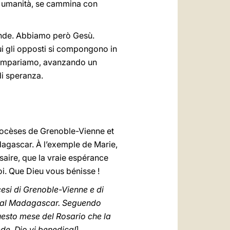
i umanità, se cammina con
mande. Abbiamo però Gesù.
i gli opposti si compongono in
i impariamo, avanzando un
di speranza.
diocèses de Grenoble-Vienne et
dagascar. À l’exemple de Marie,
saire, que la vraie espérance
oi. Que Dieu vous bénisse !
cesi di Grenoble-Vienne e di
e dal Madagascar. Seguendo
uesto mese del Rosario che la
ede. Dio vi benedica!
]