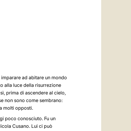
العربيّة
中文
LATINE
mo imparare ad abitare un mondo
o alla luce della risurrezione
sì, prima di ascendere al cielo,
e cose non sono come sembrano:
a molti opposti.
ggi poco conosciuto. Fu un
Nicola Cusano. Lui ci può