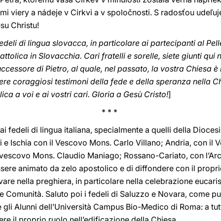
i viery a nádeje v Cirkvi a v spoločnosti. S radosťou udeľ
su Christu!
edeli di lingua slovacca, in particolare ai partecipanti al Pel
olica in Slovacchia. Cari fratelli e sorelle, siete giunti qui
Successore di Pietro, al quale, nel passato, la vostra Chiesa 
re coraggiosi testimoni della fede e della speranza nella Ch
ca a voi e ai vostri cari. Gloria a Gesù Cristo!
]
* * *
 fedeli di lingua italiana, specialmente a quelli della Dioces
 e Ischia con il Vescovo Mons. Carlo Villano; Andria, con il
civescovo Mons. Claudio Maniago; Rossano-Cariato, con l’Ar
ssere animato da zelo apostolico e di diffondere con il prop
are nella preghiera, in particolare nella celebrazione eucaris
tre Comunità. Saluto poi i fedeli di Saluzzo e Novara, come p
gli Alunni dell’Università Campus Bio-Medico di Roma: a tut
re il proprio ruolo nell’edificazione della Chiesa.