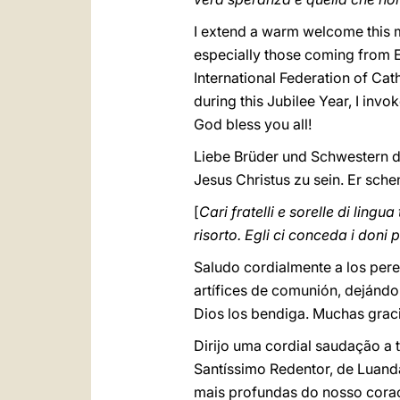
I extend a warm welcome this mo
especially those coming from En
International Federation of Cat
during this Jubilee Year, I invo
God bless you all!
Liebe Brüder und Schwestern d
Jesus Christus zu sein. Er sch
[
Cari fratelli e sorelle di lin
risorto. Egli ci conceda i doni 
Saludo cordialmente a los pere
artífices de comunión, dejándo
Dios los bendiga. Muchas graci
Dirijo uma cordial saudação a
Santíssimo Redentor, de Luanda
mais profundas do nosso coraç