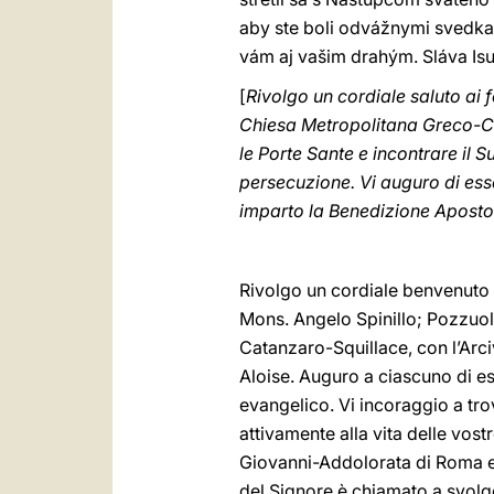
aby ste boli odvážnymi svedkam
vám aj vašim drahým. Sláva Isu
[
Rivolgo un cordiale saluto ai f
Chiesa Metropolitana Greco-Catt
le Porte Sante e incontrare il 
persecuzione. Vi auguro di esse
imparto la Benedizione Apostoli
Rivolgo un cordiale benvenuto ai
Mons. Angelo Spinillo; Pozzuoli
Catanzaro-Squillace, con l’Ar
Aloise. Auguro a ciascuno di e
evangelico. Vi incoraggio a trov
attivamente alla vita delle vos
Giovanni-Addolorata di Roma e 
del Signore è chiamato a svolge