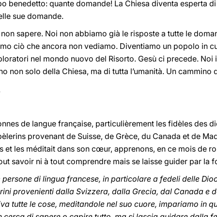
o benedetto: quante domande! La Chiesa diventa esperta d
delle sue domande.
e è non sapere. Noi non abbiamo già le risposte a tutte le do
amo ciò che ancora non vediamo. Diventiamo un popolo in cu
ploratori nel mondo nuovo del Risorto. Gesù ci precede. No
no non solo della Chiesa, ma di tutta l’umanità. Un cammino 
onnes de langue française, particulièrement les fidèles des 
s pèlerins provenant de Suisse, de Grèce, du Canada et de Ma
s et les méditait dans son cœur, apprenons, en ce mois de ro
out savoir ni à tout comprendre mais se laisse guider par la f
 persone di lingua francese, in particolare a fedeli delle Dio
grini provenienti dalla Svizzera, dalla Grecia, dal Canada 
iva tutte le cose, meditandole nel suo cuore, impariamo in q
cerca di sapere o capire tutto, ma si lascia guidare dalla f