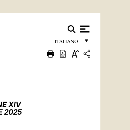
ITALIANO
FRANÇAIS
ENGLISH
ITALIANO
PORTUGUÊS
ESPAÑOL
NE XIV
DEUTSCH
E 2025
POLSKI