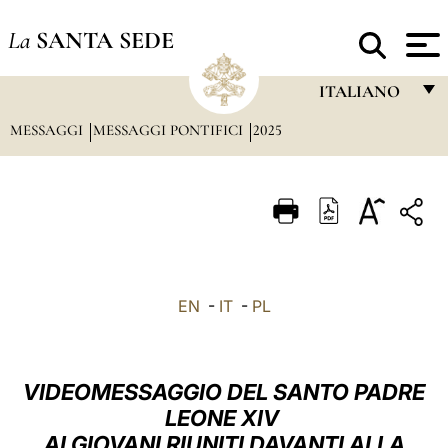
La
SANTA SEDE
ITALIANO
MESSAGGI
MESSAGGI PONTIFICI
2025
FRANÇAIS
ENGLISH
ITALIANO
PORTUGUÊS
ESPAÑOL
EN
-
IT
-
PL
DEUTSCH
POLSKI
VIDEOMESSAGGIO DEL SANTO PADRE
العربيّة
LEONE XIV
AI GIOVANI RIUNITI DAVANTI ALLA
中文