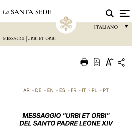
La
SANTA SEDE
ITALIANO
MESSAGGI
URBI ET ORBI
FRANÇAIS
ENGLISH
ITALIANO
PORTUGUÊS
ESPAÑOL
AR
-
DE
-
EN
-
ES
-
FR
-
IT
-
PL
-
PT
DEUTSCH
POLSKI
MESSAGGIO "URBI ET ORBI"
العربيّة
DEL SANTO PADRE LEONE XIV
中文