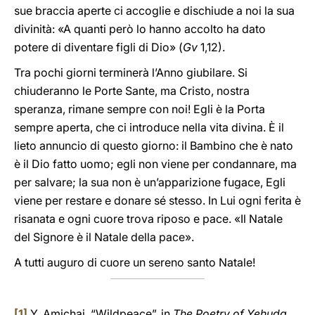
sue braccia aperte ci accoglie e dischiude a noi la sua
divinità: «A quanti però lo hanno accolto ha dato
potere di diventare figli di Dio» (
Gv
1,12).
Tra pochi giorni terminerà l’Anno giubilare. Si
chiuderanno le Porte Sante, ma Cristo, nostra
speranza, rimane sempre con noi! Egli è la Porta
sempre aperta, che ci introduce nella vita divina. È il
lieto annuncio di questo giorno: il Bambino che è nato
è il Dio fatto uomo; egli non viene per condannare, ma
per salvare; la sua non è un’apparizione fugace, Egli
viene per restare e donare sé stesso. In Lui ogni ferita è
risanata e ogni cuore trova riposo e pace. «Il Natale
del Signore è il Natale della pace».
A tutti auguro di cuore un sereno santo Natale!
[1]
Y. Amichai, “Wildpeace”, in
The Poetry of Yehuda