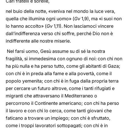
Cari fratelli e sorelle,
nel buio della notte, «veniva nel mondo la luce vera,
quella che illumina ogni uomo» (
Gv
1,9), ma «i suoi non
lo hanno accolto» (
Gv
1,11). Non lasciamoci vincere
dall’indifferenza verso chi soffre, perché Dio non è
indifferente alle nostre miserie.
Nel farsi uomo, Gesù assume su di sé la nostra
fragilità, si immedesima con ognuno di noi: con chi non
ha più nulla e ha perso tutto, come gli abitanti di Gaza;
con chi è in preda alla fame e alla povertà, come il
popolo yemenita; con chi è in fuga dalla propria terra
per cercare un futuro altrove, come i tanti rifugiati e
migranti che attraversano il Mediterraneo o
percorrono il Continente americano; con chi ha perso
il lavoro e con chi lo cerca, come tanti giovani che
faticano a trovare un impiego; con chi è sfruttato,
come i troppi lavoratori sottopagati; con chi è in