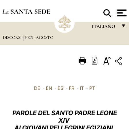
La
SANTA SEDE
ITALIANO
DISCORSI
2025
AGOSTO
FRANÇAIS
ENGLISH
ITALIANO
PORTUGUÊS
ESPAÑOL
DE
-
EN
-
ES
-
FR
-
IT
-
PT
DEUTSCH
POLSKI
PAROLE DEL SANTO PADRE LEONE
العربيّة
XIV
AI GIOVANI PELLEGRINI EGIZIANI,
中文