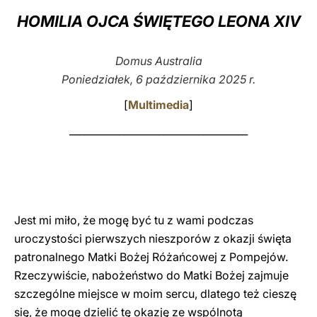
HOMILIA OJCA ŚWIĘTEGO LEONA XIV
LATINE
Domus Australia
Poniedziałek, 6 października 2025 r.
[
Multimedia
]
____________________________________
Jest mi miło, że mogę być tu z wami podczas
uroczystości pierwszych nieszporów z okazji święta
patronalnego Matki Bożej Różańcowej z Pompejów.
Rzeczywiście, nabożeństwo do Matki Bożej zajmuje
szczególne miejsce w moim sercu, dlatego też cieszę
się, że mogę dzielić tę okazję ze wspólnotą