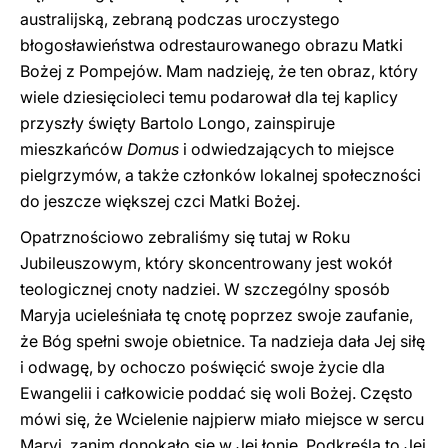
australijską, zebraną podczas uroczystego
błogosławieństwa odrestaurowanego obrazu Matki
Bożej z Pompejów. Mam nadzieję, że ten obraz, który
wiele dziesięcioleci temu podarował dla tej kaplicy
przyszły święty Bartolo Longo, zainspiruje
mieszkańców
Domus
i odwiedzających to miejsce
pielgrzymów, a także członków lokalnej społeczności
do jeszcze większej czci Matki Bożej.
Opatrznościowo zebraliśmy się tutaj w Roku
Jubileuszowym, który skoncentrowany jest wokół
teologicznej cnoty nadziei. W szczególny sposób
Maryja ucieleśniała tę cnotę poprzez swoje zaufanie,
że Bóg spełni swoje obietnice. Ta nadzieja dała Jej siłę
i odwagę, by ochoczo poświęcić swoje życie dla
Ewangelii i całkowicie poddać się woli Bożej. Często
mówi się, że Wcielenie najpierw miało miejsce w sercu
Maryi, zanim donokało się w Jej łonie. Podkreśla to Jej