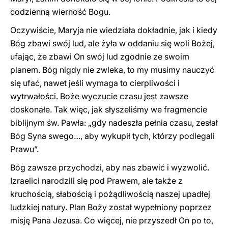
codzienną wierność Bogu.
Oczywiście, Maryja nie wiedziała dokładnie, jak i kiedy
Bóg zbawi swój lud, ale żyła w oddaniu się woli Bożej,
ufając, że zbawi On swój lud zgodnie ze swoim
planem. Bóg nigdy nie zwleka, to my musimy nauczyć
się ufać, nawet jeśli wymaga to cierpliwości i
wytrwałości. Boże wyczucie czasu jest zawsze
doskonałe. Tak więc, jak słyszeliśmy we fragmencie
biblijnym św. Pawła: „gdy nadeszła pełnia czasu, zesłał
Bóg Syna swego…, aby wykupił tych, którzy podlegali
Prawu”.
Bóg zawsze przychodzi, aby nas zbawić i wyzwolić.
Izraelici narodzili się pod Prawem, ale także z
kruchością, słabością i pożądliwością naszej upadłej
ludzkiej natury. Plan Boży został wypełniony poprzez
misję Pana Jezusa. Co więcej, nie przyszedł On po to,