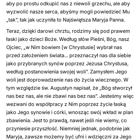
aby po prostu odkupić nas z niewoli grzechu, ale aby
wyzwolić nasze serca, abyśmy mogli powiedzieć Mu
„tak”, tak jak uczyniła to Najświętsza Maryja Panna.
Teraz, dzięki darowi chrztu, rodzimy się pod prawem
łaski jako dzieci Boże. Według słów Pieśni, Bóg, nasz
Ojciec, „w Nim bowiem [w Chrystusie] wybrał nas
przed założeniem świata... przeznaczył nas dla siebie
jako przybranych synów poprzez Jezusa Chrystusa,
według postanowienia swojej woli”. Zamysłem Jego
woli jest doprowadzenie nas do życia wiecznego. W
tym względzie św. Augustyn napisał, że „Bóg stworzył
nas bez nas, ale nie zbawi nas bez nas”. Jesteśmy więc
wezwani do współpracy z Nim poprzez życie łaską
jako Jego synowie i córki, wnosząc swój wkład w plan
zbawienia. Jest to prawdą, nawet jeśli nie wiemy, co
przyniesie przyszłość. Niemniej jednak, podobnie jak
Maryja, zawsze możemy być ufni i wdzięczni za Jego