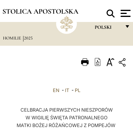
STOLICA APOSTOLSKA
POLSKI
HOMILIE
2025
FRANÇAIS
ENGLISH
ITALIANO
PORTUGUÊS
ESPAÑOL
EN
-
IT
-
PL
DEUTSCH
POLSKI
CELBRACJA PIERWSZYCH NIESZPORÓW
W WIGILIĘ ŚWIĘTA PATRONALNEGO
العربيّة
MATKI BOŻEJ RÓŻAŃCOWEJ Z POMPEJÓW
中文