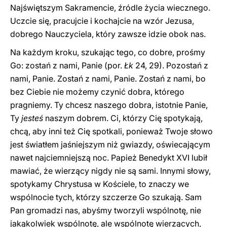
Najświętszym Sakramencie, źródle życia wiecznego.
Uczcie się, pracujcie i kochajcie na wzór Jezusa,
dobrego Nauczyciela, który zawsze idzie obok nas.
Na każdym kroku, szukając tego, co dobre, prośmy
Go: zostań z nami, Panie (por.
Łk
24, 29). Pozostań z
nami, Panie. Zostań z nami, Panie. Zostań z nami, bo
bez Ciebie nie możemy czynić dobra, którego
pragniemy. Ty chcesz naszego dobra, istotnie Panie,
Ty
jesteś
naszym dobrem. Ci, którzy Cię spotykają,
chcą, aby inni też Cię spotkali, ponieważ Twoje słowo
jest światłem jaśniejszym niż gwiazdy, oświecającym
nawet najciemniejszą noc. Papież Benedykt XVI lubił
mawiać, że wierzący nigdy nie są sami. Innymi słowy,
spotykamy Chrystusa w Kościele, to znaczy we
wspólnocie tych, którzy szczerze Go szukają. Sam
Pan gromadzi nas, abyśmy tworzyli wspólnotę, nie
jakąkolwiek wspólnotę, ale wspólnotę wierzących,