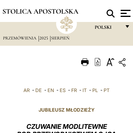
STOLICA APOSTOLSKA
POLSKI
PRZEMÓWIENIA
2025
SIERPIEŃ
FRANÇAIS
ENGLISH
ITALIANO
PORTUGUÊS
ESPAÑOL
AR
-
DE
-
EN
-
ES
-
FR
-
IT
-
PL
-
PT
DEUTSCH
POLSKI
JUBILEUSZ MŁODZIEŻY
العربيّة
CZUWANIE MODLITEWNE
中文