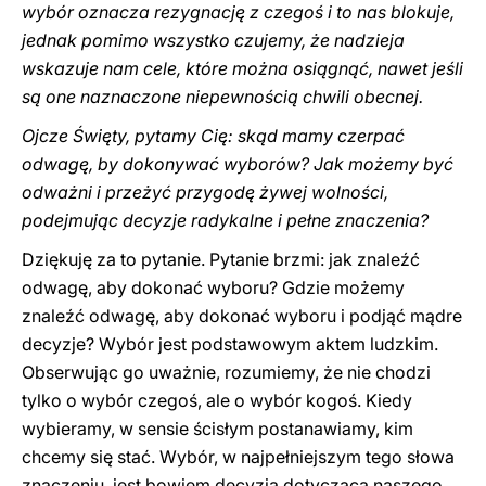
wybór oznacza rezygnację z czegoś i to nas blokuje,
jednak pomimo wszystko czujemy, że nadzieja
wskazuje nam cele, które można osiągnąć, nawet jeśli
są one naznaczone niepewnością chwili obecnej.
Ojcze Święty, pytamy Cię: skąd mamy czerpać
odwagę, by dokonywać wyborów? Jak możemy być
odważni i przeżyć przygodę żywej wolności,
podejmując decyzje radykalne i pełne znaczenia?
Dziękuję za to pytanie. Pytanie brzmi: jak znaleźć
odwagę, aby dokonać wyboru? Gdzie możemy
znaleźć odwagę, aby dokonać wyboru i podjąć mądre
decyzje? Wybór jest podstawowym aktem ludzkim.
Obserwując go uważnie, rozumiemy, że nie chodzi
tylko o wybór czegoś, ale o wybór kogoś. Kiedy
wybieramy, w sensie ścisłym postanawiamy, kim
chcemy się stać. Wybór, w najpełniejszym tego słowa
znaczeniu, jest bowiem decyzją dotyczącą naszego