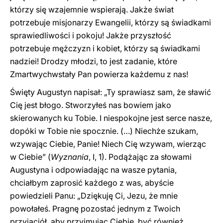
którzy się wzajemnie wspierają. Jakże świat
potrzebuje misjonarzy Ewangelii, którzy są świadkami
sprawiedliwości i pokoju! Jakże przyszłość
potrzebuje mężczyzn i kobiet, którzy są świadkami
nadziei! Drodzy młodzi, to jest zadanie, które
Zmartwychwstały Pan powierza każdemu z nas!
Święty Augustyn napisał: „Ty sprawiasz sam, że sławić
Cię jest błogo. Stworzyłeś nas bowiem jako
skierowanych ku Tobie. I niespokojne jest serce nasze,
dopóki w Tobie nie spocznie. (…) Niechże szukam,
wzywając Ciebie, Panie! Niech Cię wzywam, wierząc
w Ciebie” (
Wyznania
, I, 1). Podążając za słowami
Augustyna i odpowiadając na wasze pytania,
chciałbym zaprosić każdego z was, abyście
powiedzieli Panu: „Dziękuję Ci, Jezu, że mnie
powołałeś. Pragnę pozostać jednym z Twoich
przyjaciół, aby przyjmując Ciebie, być również