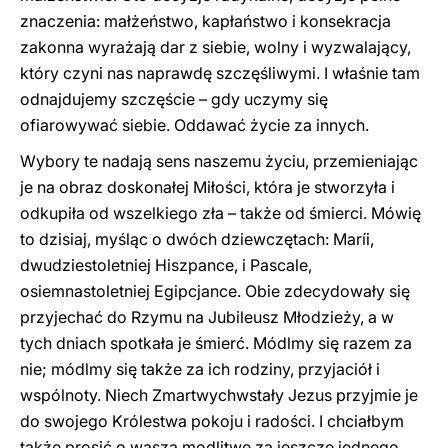
znaczenia: małżeństwo, kapłaństwo i konsekracja
zakonna wyrażają dar z siebie, wolny i wyzwalający,
który czyni nas naprawdę szczęśliwymi. I właśnie tam
odnajdujemy szczęście – gdy uczymy się
ofiarowywać siebie. Oddawać życie za innych.
Wybory te nadają sens naszemu życiu, przemieniając
je na obraz doskonałej Miłości, która je stworzyła i
odkupiła od wszelkiego zła – także od śmierci. Mówię
to dzisiaj, myśląc o dwóch dziewczętach: Maríi,
dwudziestoletniej Hiszpance, i Pascale,
osiemnastoletniej Egipcjance. Obie zdecydowały się
przyjechać do Rzymu na Jubileusz Młodzieży, a w
tych dniach spotkała je śmierć. Módlmy się razem za
nie; módlmy się także za ich rodziny, przyjaciół i
wspólnoty. Niech Zmartwychwstały Jezus przyjmie je
do swojego Królestwa pokoju i radości. I chciałbym
także prosić o waszą modlitwę za jeszcze jednego