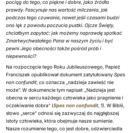
pociąg do tego, co piękne i dobre, jako źródła
prawdy. Fascynuje nas wartość milczenia, jak
podczas tego czuwania, nawet jeśli czasami budzi
ono lęk z powodu poczucia pustki. Ojcze Święty,
chciałbym zapytać: jak możemy naprawdę spotkać
Zmartwychwstałego Pana w naszym życiu i być
pewni Jego obecności także pośród prób i
niepewności?
Na rozpoczęcie tego Roku Jubileuszowego, Papież
Franciszek opublikował dokument zatytułowany
Spes
non confundit
, co oznacza „nadzieja zawieść nie
może”. W dokumencie tym napisał: „Nadzieja jest
obecna w sercu każdego człowieka jako pragnienie i
oczekiwanie dobra” (
Spes non confundit
, 1). W Biblii,
słowo „serce” odnosi się zazwyczaj do najgłębszej
istoty człowieka, która obejmuje nasze sumienie.
Nasze rozumienie tego, co jest dobre, odzwierciedla