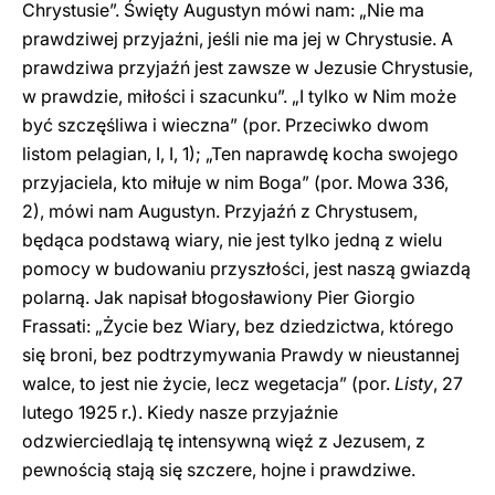
Chrystusie”. Święty Augustyn mówi nam: „Nie ma
prawdziwej przyjaźni, jeśli nie ma jej w Chrystusie. A
prawdziwa przyjaźń jest zawsze w Jezusie Chrystusie,
w prawdzie, miłości i szacunku”. „I tylko w Nim może
być szczęśliwa i wieczna” (por. Przeciwko dwom
listom pelagian, I, I, 1); „Ten naprawdę kocha swojego
przyjaciela, kto miłuje w nim Boga” (por. Mowa 336,
2), mówi nam Augustyn. Przyjaźń z Chrystusem,
będąca podstawą wiary, nie jest tylko jedną z wielu
pomocy w budowaniu przyszłości, jest naszą gwiazdą
polarną. Jak napisał błogosławiony Pier Giorgio
Frassati: „Życie bez Wiary, bez dziedzictwa, którego
się broni, bez podtrzymywania Prawdy w nieustannej
walce, to jest nie życie, lecz wegetacja” (por.
Listy
, 27
lutego 1925 r.). Kiedy nasze przyjaźnie
odzwierciedlają tę intensywną więź z Jezusem, z
pewnością stają się szczere, hojne i prawdziwe.