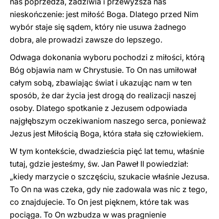
nas poprzedza, zadziwia i przewyższa nas
nieskończenie: jest miłość Boga. Dlatego przed Nim
wybór staje się sądem, który nie usuwa żadnego
dobra, ale prowadzi zawsze do lepszego.
Odwaga dokonania wyboru pochodzi z miłości, którą
Bóg objawia nam w Chrystusie. To On nas umiłował
całym sobą, zbawiając świat i ukazując nam w ten
sposób, że dar życia jest drogą do realizacji naszej
osoby. Dlatego spotkanie z Jezusem odpowiada
najgłębszym oczekiwaniom naszego serca, ponieważ
Jezus jest Miłością Boga, która stała się człowiekiem.
W tym kontekście, dwadzieścia pięć lat temu, właśnie
tutaj, gdzie jesteśmy, św. Jan Paweł II powiedział:
„kiedy marzycie o szczęściu, szukacie właśnie Jezusa.
To On na was czeka, gdy nie zadowala was nic z tego,
co znajdujecie. To On jest pięknem, które tak was
pociąga. To On wzbudza w was pragnienie