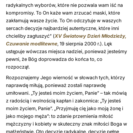
radykalnych wyborów, które nie pozwala wam iść na
kompromisy. To On każe wam zrzucać maski, które
zakłamują wasze życie. To On odczytuje w waszych
sercach decyzje najbardziej autentyczne, które inni
chcieliby zagłuszyć” (
XV Światowy Dzień Młodzieży,
Czuwanie modlitewne
, 19 sierpnia 2000 r.). Lęk
ustępuje wówczas miejsca nadziei, ponieważ jesteśmy
pewni, że Bóg doprowadza do końca to, co
rozpoczął.
Rozpoznajemy Jego wierność w słowach tych, którzy
naprawdę miłują, ponieważ zostali naprawdę
umiłowani. „Ty jesteś moim życiem, Panie” – tak mówią
z radością i wolnością kapłan i zakonnica: „Ty jesteś
moim życiem, Panie”. „Przyjmuję cię jako moją żonę i
jako mojego męża”: to zdanie przemienia miłość
mężczyzny i kobiety w skuteczny znak miłości Boga w
małżeństwie. Oto decyzje radykalne, decyzje pełne