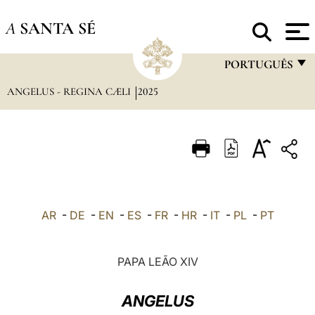
A
SANTA SÉ
PORTUGUÊS
ANGELUS - REGINA CÆLI
2025
FRANÇAIS
ENGLISH
ITALIANO
PORTUGUÊS
ESPAÑOL
AR
-
DE
-
EN
-
ES
-
FR
-
HR
-
IT
-
PL
-
PT
DEUTSCH
POLSKI
PAPA LEÃO XIV
العربيّة
ANGELUS
中文