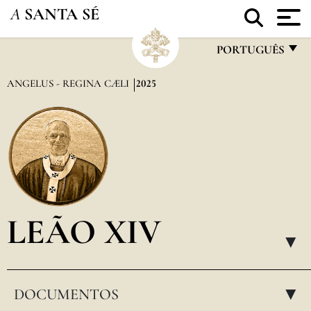
A
SANTA SÉ
PORTUGUÊS
FRANÇAIS
ANGELUS - REGINA CÆLI
2025
ENGLISH
ITALIANO
PORTUGUÊS
ESPAÑOL
DEUTSCH
LEÃO XIV
POLSKI
▸
العربيّة
DOCUMENTOS
中文
▸