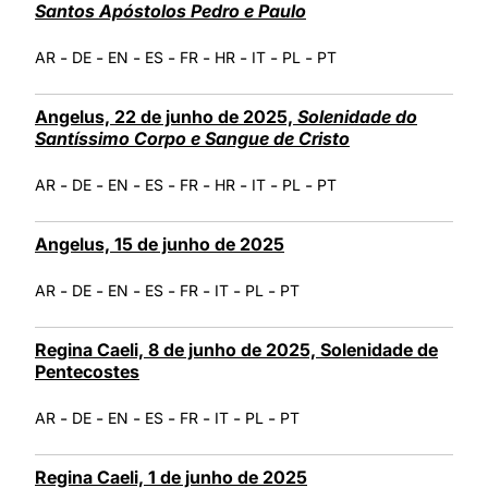
Santos Apóstolos Pedro e Paulo
-
-
-
-
-
-
-
-
AR
DE
EN
ES
FR
HR
IT
PL
PT
Angelus, 22 de junho de 2025,
Solenidade do
Santíssimo Corpo e Sangue de Cristo
-
-
-
-
-
-
-
-
AR
DE
EN
ES
FR
HR
IT
PL
PT
Angelus, 15 de junho de 2025
-
-
-
-
-
-
-
AR
DE
EN
ES
FR
IT
PL
PT
Regina Caeli, 8 de junho de 2025, Solenidade de
Pentecostes
-
-
-
-
-
-
-
AR
DE
EN
ES
FR
IT
PL
PT
Regina Caeli, 1 de junho de 2025