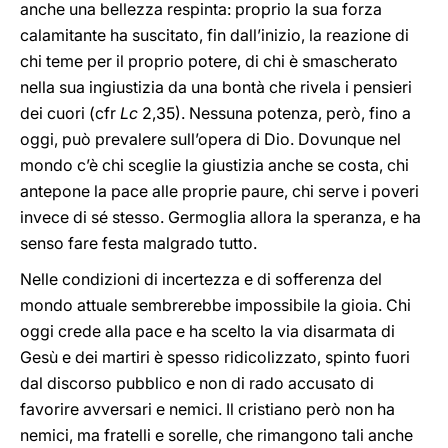
anche una bellezza respinta: proprio la sua forza
calamitante ha suscitato, fin dall’inizio, la reazione di
chi teme per il proprio potere, di chi è smascherato
nella sua ingiustizia da una bontà che rivela i pensieri
dei cuori (cfr
Lc
2,35). Nessuna potenza, però, fino a
oggi, può prevalere sull’opera di Dio. Dovunque nel
mondo c’è chi sceglie la giustizia anche se costa, chi
antepone la pace alle proprie paure, chi serve i poveri
invece di sé stesso. Germoglia allora la speranza, e ha
senso fare festa malgrado tutto.
Nelle condizioni di incertezza e di sofferenza del
mondo attuale sembrerebbe impossibile la gioia. Chi
oggi crede alla pace e ha scelto la via disarmata di
Gesù e dei martiri è spesso ridicolizzato, spinto fuori
dal discorso pubblico e non di rado accusato di
favorire avversari e nemici. Il cristiano però non ha
nemici, ma fratelli e sorelle, che rimangono tali anche