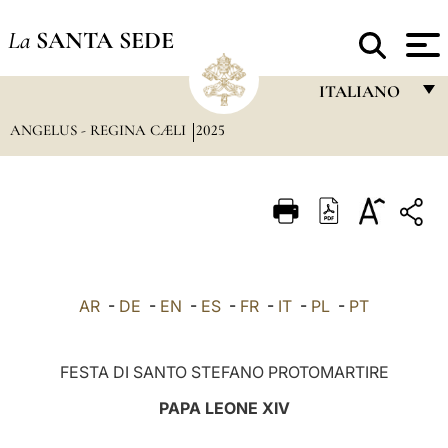
La
SANTA SEDE
ITALIANO
ANGELUS - REGINA CÆLI
2025
FRANÇAIS
ENGLISH
ITALIANO
PORTUGUÊS
ESPAÑOL
AR
-
DE
-
EN
-
ES
-
FR
-
IT
-
PL
-
PT
DEUTSCH
POLSKI
FESTA DI SANTO STEFANO PROTOMARTIRE
العربيّة
PAPA LEONE XIV
中文