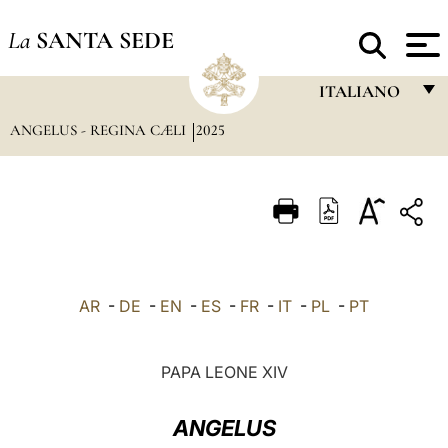
La
SANTA SEDE
ITALIANO
ANGELUS - REGINA CÆLI
2025
FRANÇAIS
ENGLISH
ITALIANO
PORTUGUÊS
ESPAÑOL
AR
-
DE
-
EN
-
ES
-
FR
-
IT
-
PL
-
PT
DEUTSCH
POLSKI
PAPA LEONE XIV
العربيّة
ANGELUS
中文