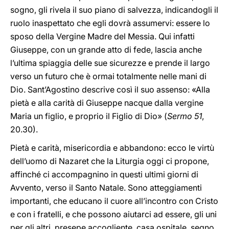
sogno, gli rivela il suo piano di salvezza, indicandogli il
ruolo inaspettato che egli dovrà assumervi: essere lo
sposo della Vergine Madre del Messia. Qui infatti
Giuseppe, con un grande atto di fede, lascia anche
l’ultima spiaggia delle sue sicurezze e prende il largo
verso un futuro che è ormai totalmente nelle mani di
Dio. Sant’Agostino descrive così il suo assenso: «Alla
pietà e alla carità di Giuseppe nacque dalla vergine
Maria un figlio, e proprio il Figlio di Dio» (
Sermo 51
,
20.30).
Pietà e carità, misericordia e abbandono: ecco le virtù
dell’uomo di Nazaret che la Liturgia oggi ci propone,
affinché ci accompagnino in questi ultimi giorni di
Avvento, verso il Santo Natale. Sono atteggiamenti
importanti, che educano il cuore all’incontro con Cristo
e con i fratelli, e che possono aiutarci ad essere, gli uni
per gli altri, presepe accogliente, casa ospitale, segno