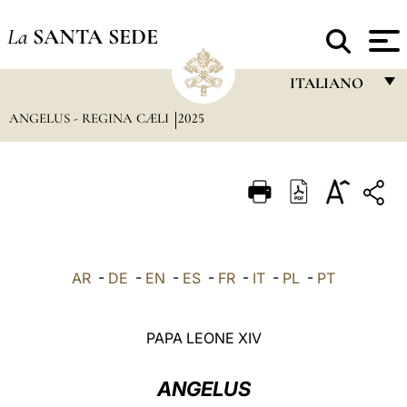
La
SANTA SEDE
ITALIANO
ANGELUS - REGINA CÆLI
2025
FRANÇAIS
ENGLISH
ITALIANO
PORTUGUÊS
ESPAÑOL
AR
-
DE
-
EN
-
ES
-
FR
-
IT
-
PL
-
PT
DEUTSCH
POLSKI
PAPA LEONE XIV
العربيّة
ANGELUS
中文