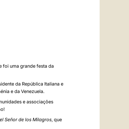
العربيّة
中文
LATINE
e foi uma grande festa da
idente da República Italiana e
ménia e da Venezuela.
omunidades e associações
ão!
l Señor de los Milagros
, que