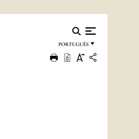
PORTUGUÊS
FRANÇAIS
ENGLISH
ITALIANO
PORTUGUÊS
ESPAÑOL
DEUTSCH
POLSKI