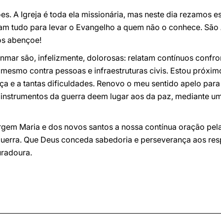
es. A Igreja é toda ela missionária, mas neste dia rezamos 
am tudo para levar o Evangelho a quem não o conhece. São
os abençoe!
nmar são, infelizmente, dolorosas: relatam contínuos confr
esmo contra pessoas e infraestruturas civis. Estou próxim
nça e a tantas dificuldades. Renovo o meu sentido apelo par
 instrumentos da guerra deem lugar aos da paz, mediante um
rgem Maria e dos novos santos a nossa contínua oração pela
guerra. Que Deus conceda sabedoria e perseverança aos re
uradoura.