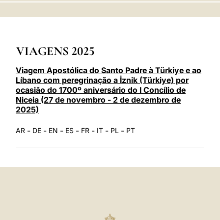
LATINE
VIAGENS 2025
Viagem Apostólica do Santo Padre à Türkiye e ao
Líbano com peregrinação a İznik (Türkiye) por
ocasião do 1700º aniversário do I Concílio de
Niceia (27 de novembro - 2 de dezembro de
2025)
-
-
-
-
-
-
-
AR
DE
EN
ES
FR
IT
PL
PT