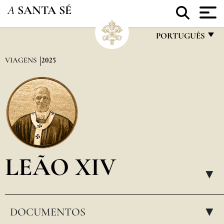
A
SANTA SÉ
PORTUGUÊS
FRANÇAIS
VIAGENS
2025
ENGLISH
ITALIANO
PORTUGUÊS
ESPAÑOL
DEUTSCH
LEÃO XIV
POLSKI
▸
العربيّة
DOCUMENTOS
中文
▸