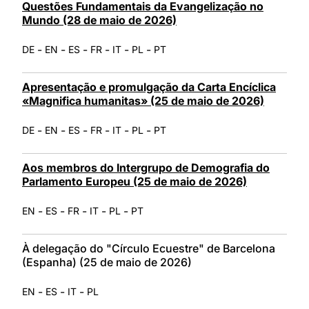
Questões Fundamentais da Evangelização no
Mundo (28 de maio de 2026)
-
-
-
-
-
-
DE
EN
ES
FR
IT
PL
PT
Apresentação e promulgação da Carta Encíclica
«Magnifica humanitas» (25 de maio de 2026)
-
-
-
-
-
-
DE
EN
ES
FR
IT
PL
PT
Aos membros do Intergrupo de Demografia do
Parlamento Europeu (25 de maio de 2026)
-
-
-
-
-
EN
ES
FR
IT
PL
PT
À delegação do "Círculo Ecuestre" de Barcelona
(Espanha) (25 de maio de 2026)
-
-
-
EN
ES
IT
PL