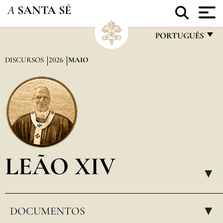
A
SANTA SÉ
PORTUGUÊS
FRANÇAIS
DISCURSOS
2026
MAIO
ENGLISH
ITALIANO
PORTUGUÊS
ESPAÑOL
DEUTSCH
LEÃO XIV
POLSKI
▸
العربيّة
DOCUMENTOS
中文
▸