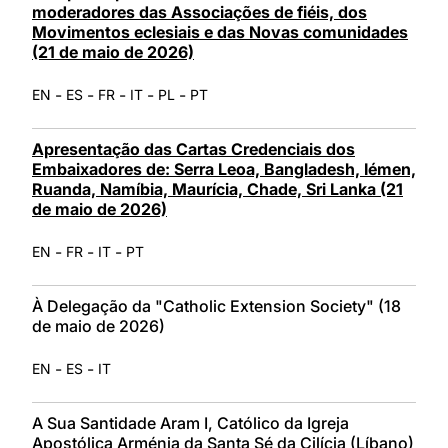
moderadores das Associações de fiéis, dos
Movimentos eclesiais e das Novas comunidades
(21 de maio de 2026)
-
-
-
-
-
EN
ES
FR
IT
PL
PT
Apresentação das Cartas Credenciais dos
Embaixadores de: Serra Leoa, Bangladesh, Iémen,
Ruanda, Namíbia, Maurícia, Chade, Sri Lanka (21
de maio de 2026)
-
-
-
EN
FR
IT
PT
À Delegação da "Catholic Extension Society" (18
de maio de 2026)
-
-
EN
ES
IT
A Sua Santidade Aram I, Católico da Igreja
Apostólica Arménia da Santa Sé da Cilícia (Líbano)