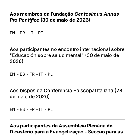
Aos membros da Fundação
Centesimus Annus
Pro Pontifice
(30 de maio de 2026)
-
-
-
EN
FR
IT
PT
Aos participantes no encontro internacional sobre
"Educación sobre salud mental" (30 de maio de
2026)
-
-
-
-
EN
ES
FR
IT
PL
Aos bispos da Conferência Episcopal Italiana (28
de maio de 2026)
-
-
-
-
EN
ES
FR
IT
PL
Aos participantes da Assembleia Plenária do
Dicastério para a Evangelização - Secção para as