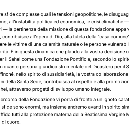
 sfide complesse quali le tensioni geopolitiche, le disuguagl
ismo, all’instabilità politica ed economica, le crisi climatiche
atori — la pertinenza della missione di questa fondazione appa
e, contribuisce all’opera di Dio, alla tutela della “casa comune
re le vittime di una calamità naturale o le persone vulnerabili 
arità. È in questa dinamica che plaudo alla vostra decisione 
r il Sahel come una Fondazione Pontificia, secondo lo spirit
 In quanto persona giuridica strumentale del Dicastero per il
ffinché, nello spirito di sussidiarietà, la vostra collaborazion
ioni della Santa Sede, contribuisca al rispetto e alla promozion
el, attraverso progetti di sviluppo umano integrale.
rcorso della Fondazione vi porrà di fronte a un ignoto cara
sfide sono enormi, ma insieme andremo avanti in spirito si
ffido tutti alla protezione materna della Beatissima Vergine M
o di cuore.