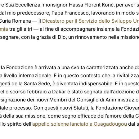
are Sua Eccellenza, monsignor Hassa Florent Koné, per aver s
i dal mio predecessore, Papa Francesco, lavorando in modo si
 Curia Romana — il
Dicastero per il Servizio dello Sviluppo U
omia
tra gli altri — al fine di accompagnare insieme la Fondaz
 a segnare, con la grazia di Dio, un rinnovamento nella missi
a Fondazione è arrivata a una svolta caratterizzata anche da
livello internazionale. È in questo contesto che la rivitalizza
nti della Santa Sede, è diventata indispensabile. È in questo 
llo scorso febbraio a Dakar è stato segnata dall’adozione dei
signazione dei nuovi Membri del Consiglio di Amministrazione.
 tale processo. Con questi nuovi Statuti, la Fondazione Giovan
à della sua missione, come segno efficace dell’amore della Chi
lo spirito dell’
appello solenne lanciato a Ouagadougou
dal 