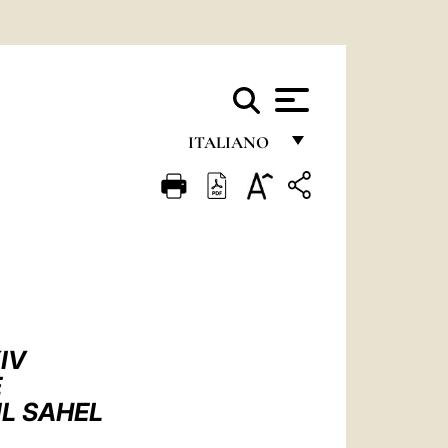
ITALIANO
FRANÇAIS
ENGLISH
ITALIANO
PORTUGUÊS
ESPAÑOL
IV
DEUTSCH
E
IL SAHEL
POLSKI