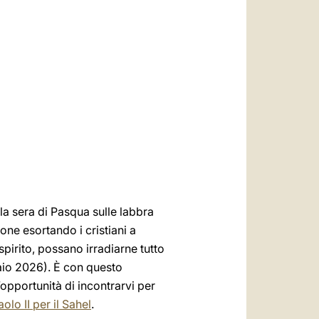
العربيّة
中文
LATINE
 la sera di Pasqua sulle labbra
one esortando i cristiani a
spirito, possano irradiarne tutto
aio 2026). È con questo
’opportunità di incontrarvi per
lo II per il Sahel
.