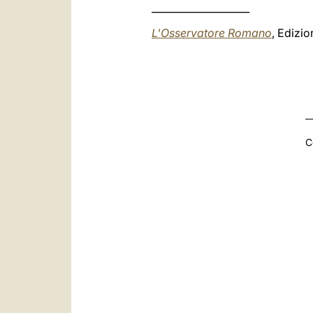
____________________
L'Osservatore Romano
, Edizi
C