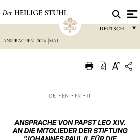
Der
HEILIGE STUHL
DEUTSCH
ANSPRACHEN
2026
MAI
FRANÇAIS
ENGLISH
ITALIANO
PORTUGUÊS
ESPAÑOL
DE
-
EN
-
FR
-
IT
DEUTSCH
POLSKI
ANSPRACHE VON PAPST LEO XIV.
العربيّة
AN DIE MITGLIEDER DER STIFTUNG
"JOHANNES PAUL II. FÜR DIE
中文