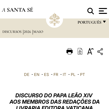
A
SANTA SÉ
PORTUGUÊS
DISCURSOS
2026
MAIO
FRANÇAIS
ENGLISH
ITALIANO
PORTUGUÊS
ESPAÑOL
DE
-
EN
-
ES
-
FR
-
IT
-
PL
-
PT
DEUTSCH
POLSKI
DISCURSO DO PAPA LEÃO XIV
العربيّة
AOS MEMBROS DAS REDAÇÕES DA
LIVRARIA EDITORA VATICANA
中文