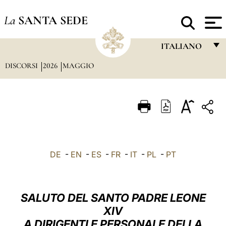
La
SANTA SEDE
ITALIANO
DISCORSI
2026
MAGGIO
FRANÇAIS
ENGLISH
ITALIANO
PORTUGUÊS
ESPAÑOL
DE
-
EN
-
ES
-
FR
-
IT
-
PL
-
PT
DEUTSCH
POLSKI
SALUTO DEL SANTO PADRE LEONE
العربيّة
XIV
A DIRIGENTI E PERSONALE DELLA
中文