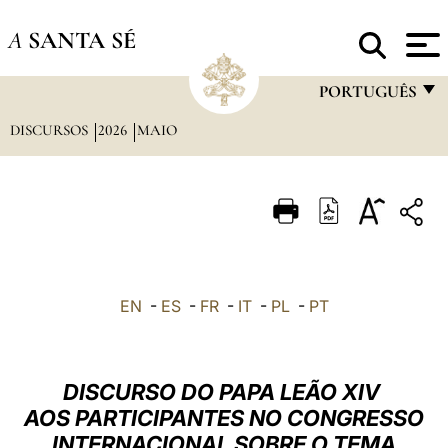
A
SANTA SÉ
PORTUGUÊS
DISCURSOS
2026
MAIO
FRANÇAIS
ENGLISH
ITALIANO
PORTUGUÊS
ESPAÑOL
EN
-
ES
-
FR
-
IT
-
PL
-
PT
DEUTSCH
POLSKI
DISCURSO DO PAPA LEÃO XIV
العربيّة
AOS PARTICIPANTES NO CONGRESSO
INTERNACIONAL SOBRE O TEMA
中文