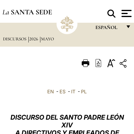
La
SANTA SEDE
ESPAÑOL
DISCURSOS
2026
MAYO
FRANÇAIS
ENGLISH
ITALIANO
PORTUGUÊS
ESPAÑOL
EN
-
ES
-
IT
-
PL
DEUTSCH
POLSKI
DISCURSO DEL SANTO PADRE LEÓN
العربيّة
XIV
A DIRECTIVOS Y EMPLEADOS DE
中文