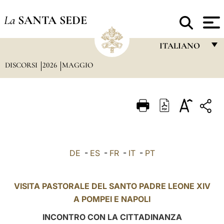
La
SANTA SEDE
ITALIANO
DISCORSI
2026
MAGGIO
FRANÇAIS
ENGLISH
ITALIANO
PORTUGUÊS
ESPAÑOL
DE
-
ES
-
FR
-
IT
-
PT
DEUTSCH
POLSKI
VISITA PASTORALE DEL SANTO PADRE LEONE XIV
A POMPEI E
NAPOLI
العربيّة
INCONTRO CON LA CITTADINANZA
中文