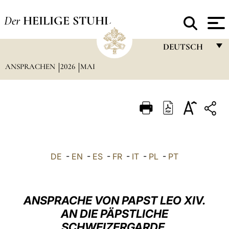
Der
HEILIGE STUHL
DEUTSCH
ANSPRACHEN
2026
MAI
FRANÇAIS
ENGLISH
ITALIANO
PORTUGUÊS
ESPAÑOL
DE
-
EN
-
ES
-
FR
-
IT
-
PL
-
PT
DEUTSCH
POLSKI
ANSPRACHE VON PAPST LEO XIV.
العربيّة
AN DIE PÄPSTLICHE
SCHWEIZERGARDE,
中文