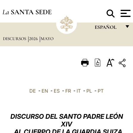
La
SANTA SEDE
ESPAÑOL
DISCURSOS
2026
MAYO
FRANÇAIS
ENGLISH
ITALIANO
PORTUGUÊS
ESPAÑOL
DE
-
EN
-
ES
-
FR
-
IT
-
PL
-
PT
DEUTSCH
POLSKI
DISCURSO DEL SANTO PADRE LEÓN
العربيّة
XIV
AL CUERPO DE LA GUARDIA SUIZA
中文