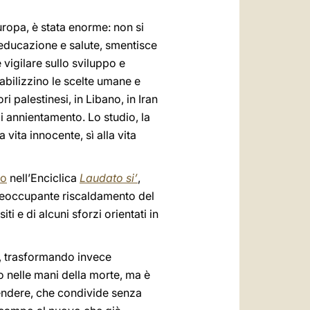
uropa, è stata enorme: non si
 educazione e salute, smentisce
 vigilare sullo sviluppo e
sabilizzino le scelte umane e
i palestinesi, in Libano, in Iran
i annientamento. Lo studio, la
 vita innocente, sì alla vita
co
nell’Enciclica
Laudato si’
,
preoccupante riscaldamento del
ti e di alcuni sforzi orientati in
e, trasformando invece
o nelle mani della morte, ma è
rendere, che condivide senza