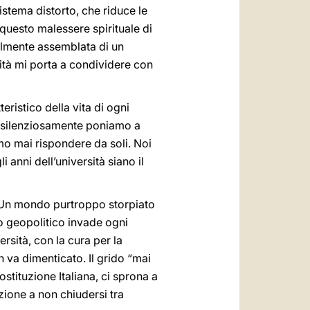
istema distorto, che riduce le
questo malessere spirituale di
almente assemblata di un
ità mi porta a condividere con
eristico della vita di ogni
e silenziosamente poniamo a
mo mai rispondere da soli. Noi
i anni dell’università siano il
. Un mondo purtroppo storpiato
no geopolitico invade ogni
rsità, con la cura per la
 va dimenticato. Il grido “mai
stituzione Italiana, ci sprona a
azione a non chiudersi tra