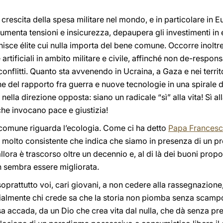
crescita della spesa militare nel mondo, e in particolare in E
umenta tensioni e insicurezza, depaupera gli investimenti in
hisce élite cui nulla importa del bene comune. Occorre inoltre
 artificiali in ambito militare e civile, affinché non de-respon
onflitti. Quanto sta avvenendo in Ucraina, a Gaza e nei territor
 del rapporto fra guerra e nuove tecnologie in una spirale d
nella direzione opposta: siano un radicale “sì” alla vita! Sì alla
 che invocano pace e giustizia!
omune riguarda l’ecologia. Come ci ha detto
Papa Frances
o molto consistente che indica che siamo in presenza di un 
allora è trascorso oltre un decennio e, al di là dei buoni proposi
on sembra essere migliorata.
oprattutto voi, cari giovani, a non cedere alla rassegnazion
ecialmente chi crede sa che la storia non piomba senza scamp
sa accada, da un Dio che crea vita dal nulla, che dà senza p