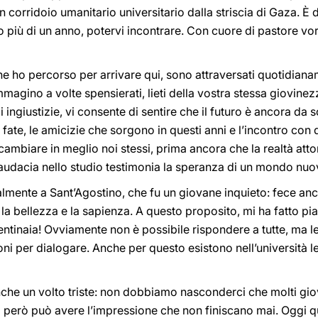
n corridoio umanitario universitario dalla striscia di Gaza. 
iù di un anno, potervi incontrare. Con cuore di pastore vor
, che ho percorso per arrivare qui, sono attraversati quotidiana
immagino a volte spensierati, lieti della vostra stessa giovin
li ingiustizie, vi consente di sentire che il futuro è ancora da
e fate, le amicizie che sorgono in questi anni e l’incontro con
mbiare in meglio noi stessi, prima ancora che la realtà atto
ra audacia nello studio testimonia la speranza di un mondo nuo
lmente a Sant’Agostino, che fu un giovane inquieto: fece anc
la bellezza e la sapienza. A questo proposito, mi ha fatto pi
tinaia! Ovviamente non è possibile rispondere a tutte, ma l
ni per dialogare. Anche per questo esistono nell’università l
nche un volto triste: non dobbiamo nasconderci che molti giov
uno però può avere l’impressione che non finiscano mai. Oggi