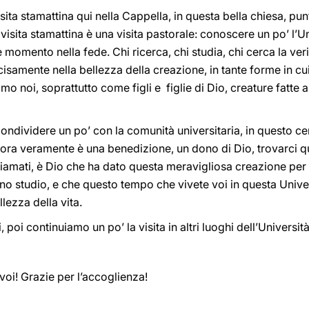
ta stamattina qui nella Cappella, in questa bella chiesa, punt
visita stamattina è una visita pastorale: conoscere un po’ l’U
momento nella fede. Chi ricerca, chi studia, chi cerca la verit
cisamente nella bellezza della creazione, in tante forme in cu
amo noi, soprattutto come figli e figlie di Dio, creature fatt
ndividere un po’ con la comunità universitaria, in questo cen
llora veramente è una benedizione, un dono di Dio, trovarci 
amati, è Dio che ha dato questa meravigliosa creazione per t
 studio, e che questo tempo che vivete voi in questa Univers
lezza della vita.
poi continuiamo un po’ la visita in altri luoghi dell’Università
voi! Grazie per l’accoglienza!