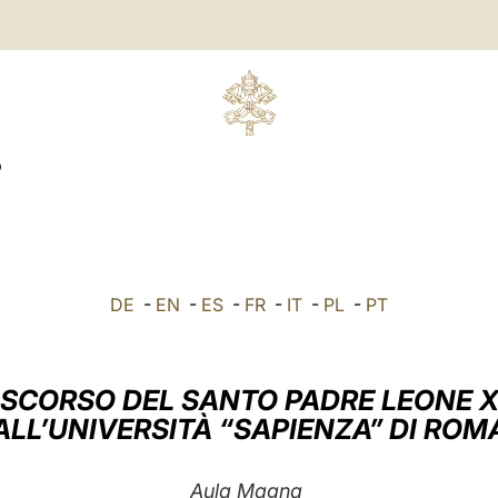
O
DE
-
EN
-
ES
-
FR
-
IT
-
PL
-
PT
ISCORSO DEL SANTO PADRE LEONE X
ALL’UNIVERSITÀ “SAPIENZA” DI ROM
Aula Magna