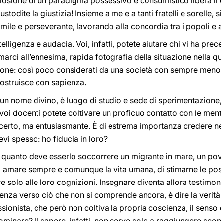
losione di un paradigma possessivo e consumistico libera il
stodite la giustizia! Insieme a me e a tanti fratelli e sorelle, s
ile e perseverante, lavorando alla concordia tra i popoli e al
telligenza e audacia. Voi, infatti, potete aiutare chi vi ha prec
marci all’ennesima, rapida fotografia della situazione nella q
ione: così poco considerati da una società con sempre meno f
costruisce con sapienza.
 un nome divino, è luogo di studio e sede di sperimentazione,
 voi docenti potete coltivare un proficuo contatto con le menti 
 certo, ma entusiasmante. È di estrema importanza credere nei
vi spesso: ho fiducia in loro?
à quanto deve esserlo soccorrere un migrante in mare, un pov
di amare sempre e comunque la vita umana, di stimarne le possi
 solo alle loro cognizioni. Insegnare diventa allora testimonia
lienza verso ciò che non si comprende ancora, è dire la veri
ionista, che però non coltiva la propria coscienza, il senso d
ominare? Il sapere, infatti, non serve solo a raggiungere scopi