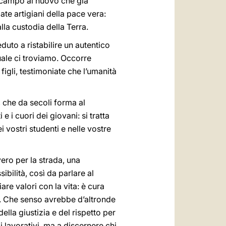
 campo al nuovo che già
iate artigiani della pace vera:
la custodia della Terra.
eduto a ristabilire un autentico
uale ci troviamo. Occorre
igli, testimoniate che l’umanità
 che da secoli forma al
e i cuori dei giovani: si tratta
 vostri studenti e nelle vostre
ero per la strada, una
bilità, così da parlare al
re valori con la vita: è cura
tà. Che senso avrebbe d’altronde
ella giustizia e del rispetto per
 lavorativi, ma a discernere chi