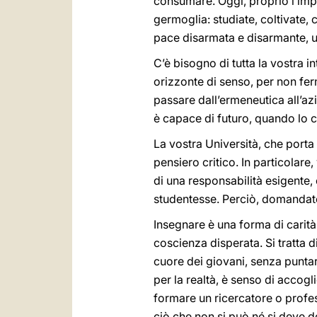
consumare. Oggi, proprio l’imp
germoglia: studiate, coltivate, cu
pace disarmata e disarmante, um
C’è bisogno di tutta la vostra in
orizzonte di senso, per non fer
passare dall’ermeneutica all’az
è capace di futuro, quando lo 
La vostra Università, che porta
pensiero critico. In particolare,
di una responsabilità esigente,
studentesse. Perciò, domandate
Insegnare è una forma di carit
coscienza disperata. Si tratta 
cuore dei giovani, senza puntare
per la realtà, è senso di accog
formare un ricercatore o profess
ciò che non si può né si deve d