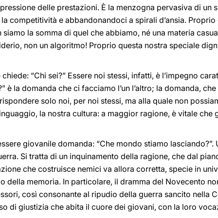
a pressione delle prestazioni. È la menzogna pervasiva di un s
a competitività e abbandonandoci a spirali d’ansia. Proprio 
on siamo la somma di quel che abbiamo, né una materia casu
erio, non un algoritmo! Proprio questa nostra speciale dign
hiede: “Chi sei?” Essere noi stessi, infatti, è l’impegno caratt
?” è la domanda che ci facciamo l’un l’altro; la domanda, ch
ispondere solo noi, per noi stessi, ma alla quale non possia
linguaggio, la nostra cultura: a maggior ragione, è vitale che gl
malessere giovanile domanda: “Che mondo stiamo lasciando?”
uerra. Si tratta di un inquinamento della ragione, che dal pia
zione che costruisce nemici va allora corretta, specie in unive
io della memoria. In particolare, il dramma del Novecento non
ssori, così consonante al ripudio della guerra sancito nella Co
nso di giustizia che abita il cuore dei giovani, con la loro voc