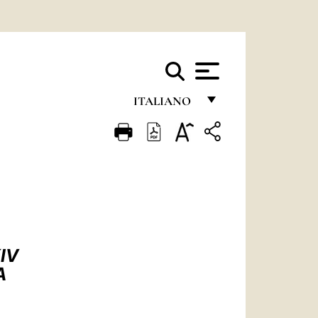
ITALIANO
FRANÇAIS
ENGLISH
ITALIANO
PORTUGUÊS
ESPAÑOL
IV
DEUTSCH
A
POLSKI