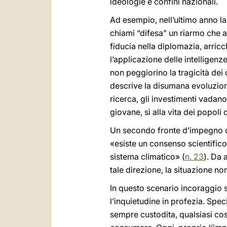
ideologie e confini nazionali.
Ad esempio, nell’ultimo anno la 
chiami “difesa” un riarmo che a
fiducia nella diplomazia, arricc
l’applicazione delle intelligenze
non peggiorino la tragicità dei c
descrive la disumana evoluzione
ricerca, gli investimenti vadano 
giovane, sì alla vita dei popoli
Un secondo fronte d’impegno c
«esiste un consenso scientific
sistema climatico» (
n. 23
). Da 
tale direzione, la situazione n
In questo scenario incoraggio s
l’inquietudine in profezia. Sp
sempre custodita, qualsiasi co