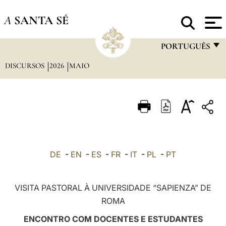
A
SANTA SÉ
PORTUGUÊS
DISCURSOS
2026
MAIO
FRANÇAIS
ENGLISH
ITALIANO
PORTUGUÊS
ESPAÑOL
DE
-
EN
-
ES
-
FR
-
IT
-
PL
-
PT
DEUTSCH
POLSKI
VISITA PASTORAL À UNIVERSIDADE “SAPIENZA” DE
ROMA
العربيّة
ENCONTRO COM DOCENTES E ESTUDANTES
中文