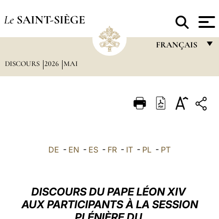
Le
SAINT-SIÈGE
FRANÇAIS
DISCOURS
2026
MAI
FRANÇAIS
ENGLISH
ITALIANO
PORTUGUÊS
ESPAÑOL
DE
-
EN
-
ES
-
FR
-
IT
-
PL
-
PT
DEUTSCH
POLSKI
DISCOURS DU PAPE LÉON XIV
العربيّة
AUX PARTICIPANTS À LA SESSION
PLÉNIÈRE DU
中文